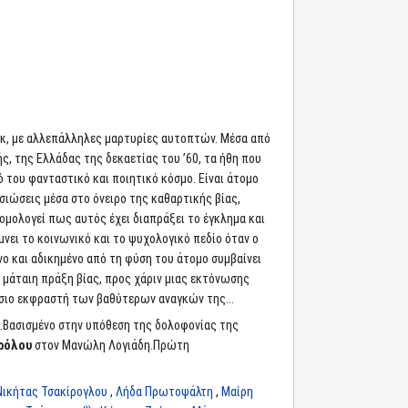
ακ, με αλλεπάλληλες μαρτυρίες αυτοπτών. Μέσα από
ς, της Ελλάδας της δεκαετίας του ’60, τα ήθη που
ό του φανταστικό και ποιητικό κόσμο. Είναι άτομο
σιώσεις μέσα στο όνειρο της καθαρτικής βίας,
ς ομολογεί πως αυτός έχει διαπράξει το έγκλημα και
μνει το κοινωνικό και το ψυχολογικό πεδίο όταν ο
νο και αδικημένο από τη φύση του άτομο συμβαίνει
ια μάταιη πράξη βίας, προς χάριν μιας εκτόνωσης
ήσιο εκφραστή των βαθύτερων αναγκών της...
ες.Βασισμένο στην υπόθεση της δολοφονίας της
ρόλου
στον Μανώλη Λογιάδη.Πρώτη
Νικήτας Τσακίρογλου
,
Λήδα Πρωτοψάλτη
,
Μαίρη