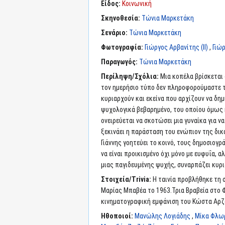
Είδος:
Κοινωνική
Σκηνοθεσία:
Τώνια Μαρκετάκη
Σενάριο:
Τώνια Μαρκετάκη
Φωτογραφία:
Γιώργος Αρβανίτης (II)
,
Γιώ
Παραγωγός:
Τώνια Μαρκετάκη
Περίληψη/Σχόλια:
Μια κοπέλα βρίσκεται
τον ημερήσιο τύπο δεν πληροφορούμαστε τό
κυριαρχούν και εκείνα που αρχίζουν να δημ
ψυχολογικά βεβαρημένο, του οποίου όμως η
ονειρεύεται να σκοτώσει μια γυναίκα για ν
ξεκινάει η παράσταση του ενώπιον της δικα
Γιάννης γοητεύει το κοινό, τους δημοσιογ
να είναι προικισμένο όχι μόνο με ευφυΐα, α
μιας παγιδευμένης ψυχής, συναρπάζει κυρι
Στοιχεία/Trivia:
Η ταινία προβλήθηκε τη 
Μαρίας Μπαβέα το 1963.Τρια Βραβεία στο 
κινηματογραφική εμφάνιση του Κώστα Αρζ
Ηθοποιοί:
Μανώλης Λογιάδης
,
Μίκα Φλω