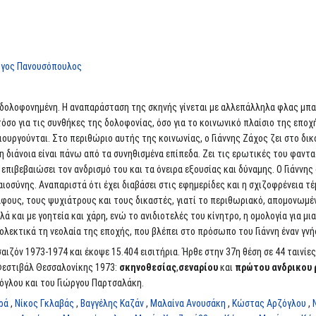
ργος Πανουσόπουλος
 δολοφονημένη. Η αναπαράσταση της σκηνής γίνεται με αλλεπάλληλα φλας μπ
σο για τις συνθήκες της δολοφονίας, όσο για το κοινωνικό πλαίσιο της εποχή
ιουργούνται. Στο περιθώριο αυτής της κοινωνίας, ο Γιάννης Ζάχος ζει στο δικ
 διάνοια είναι πάνω από τα συνηθισμένα επίπεδα. Ζει τις ερωτικές του φαντα
α επιβεβαιώσει τον ανδρισμό του και τα όνειρα εξουσίας και δύναμης. Ο Γιάννη
ιοσύνης. Αναπαριστά ότι έχει διαβάσει στις εφημερίδες και η σχιζοφρένεια τέ
ράφους, τους ψυχιάτρους και τους δικαστές, γιατί το περιθωριακό, απομονωμέ
λλά και με γοητεία και χάρη, ενώ το ανιδιοτελές του κίνητρο, η ομολογία για μ
ολεκτικά τη νεολαία της εποχής, που βλέπει στο πρόσωπο του Γιάννη έναν γν
σαιζόν 1973-1974 και έκοψε 15.404 εισιτήρια. Ήρθε στην 37η θέση σε 44 ταινί
Φεστιβάλ Θεσσαλονίκης 1973:
σκηνοθεσίας
,
σεναρίου
και
πρώτου ανδρικου 
όγλου και του Γιώργου Παρτσαλάκη.
ρά
,
Νίκος Γκλαβάς
,
Βαγγέλης Καζάν
,
Μαλαίνα Ανουσάκη
,
Κώστας Αρζόγλου
,