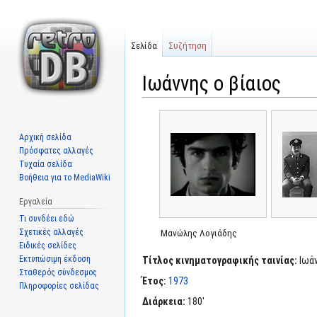
Σελίδα
Συζήτηση
Ιωάννης ο βίαιος
Μετάβαση
Πήδηση
στην
στην
Αρχική σελίδα
πλοήγηση
αναζήτηση
Πρόσφατες αλλαγές
Τυχαία σελίδα
Βοήθεια για το MediaWiki
Εργαλεία
Τι συνδέει εδώ
Σχετικές αλλαγές
Μανώλης Λογιάδης
Ειδικές σελίδες
Εκτυπώσιμη έκδοση
Τίτλος κινηματογραφικής ταινίας:
Ιωάν
Σταθερός σύνδεσμος
Έτος:
1973
Πληροφορίες σελίδας
Διάρκεια:
180'