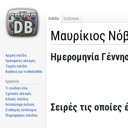
Σελίδα
Συζήτηση
Μαυρίκιος Νό
Μετάβαση
Πήδηση
Ημερομηνία Γέννησ
Αρχική σελίδα
στην
στην
Πρόσφατες αλλαγές
πλοήγηση
αναζήτηση
Τυχαία σελίδα
Βοήθεια για το MediaWiki
Εργαλεία
Τι συνδέει εδώ
Σχετικές αλλαγές
Ειδικές σελίδες
Σειρές τις οποίες 
Εκτυπώσιμη έκδοση
Σταθερός σύνδεσμος
Πληροφορίες σελίδας