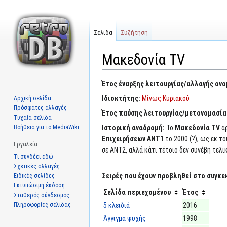
Σελίδα
Συζήτηση
Μακεδονία TV
Μετάβαση
Πήδηση
Έτος έναρξης λειτουργίας/αλλαγής ον
στην
στην
Ιδιοκτήτης:
Μίνως Κυριακού
Αρχική σελίδα
πλοήγηση
αναζήτηση
Πρόσφατες αλλαγές
Έτος παύσης λειτουργίας/μετονομασία
Τυχαία σελίδα
Βοήθεια για το MediaWiki
Ιστορική αναδρομή:
Το
Μακεδονία TV
αρ
Επιχειρήσεων ΑΝΤ1
το 2000 (?), ως εκ τ
Εργαλεία
σε ΑΝΤ2, αλλά κάτι τέτοιο δεν συνέβη τελι
Τι συνδέει εδώ
Σχετικές αλλαγές
Σειρές που έχουν προβληθεί στο συγκε
Ειδικές σελίδες
Εκτυπώσιμη έκδοση
Σελίδα περιεχομένου
Έτος
Σταθερός σύνδεσμος
Πληροφορίες σελίδας
5 κλειδιά
2016
Άγγιγμα ψυχής
1998