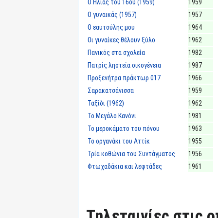
Ο Ηλίας του 16ου (1959)
1959
Ο γυναικάς (1957)
1957
Ο εαυτούλης μου
1964
Οι γυναίκες θέλουν ξύλο
1962
Πανικός στα σχολεία
1982
Πατρίς ληστεία οικογένεια
1987
Προξενήτρα πράκτωρ 017
1966
Σαρακατσάνισσα
1959
Ταξίδι (1962)
1962
Το Μεγάλο Κανόνι
1981
Το μεροκάματο του πόνου
1963
Το οργανάκι του Αττίκ
1955
Τρία κοθώνια του Συντάγματος
1956
Φτωχαδάκια και λεφτάδες
1961
Τηλεταινίες στις ο