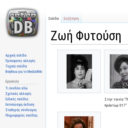
Σελίδα
Συζήτηση
Ζωή Φυτούση
Μετάβαση
Πήδηση
Αρχική σελίδα
στην
στην
Πρόσφατες αλλαγές
πλοήγηση
αναζήτηση
Τυχαία σελίδα
Βοήθεια για το MediaWiki
Εργαλεία
Τι συνδέει εδώ
Σχετικές αλλαγές
Ειδικές σελίδες
Στην ταινία "
Εκτυπώσιμη έκδοση
πράκτωρ 017"
Σταθερός σύνδεσμος
Πληροφορίες σελίδας