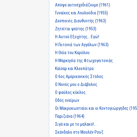
Απόψε αυτοσχεδιάζουμε (1961)
Γυναίκες και Λουλούδια (1955)
Δεσποινίς Διευθυντής (1963)
Ζητείται ψεύτης (1953)
Η Αυτού Εξοχότης… Εγώ!
Η Γειτονιά των Αγγέλων (1963)
Η Θεία του Καρόλου
Η Μαρκησία της Φτωχογειτονιάς
Καίσαρ και Κλεοπάτρα
Ο 6ος Αμερικανικός Στόλος
Ο Νονός μου ο Διάβολος
Ο φαύλος κύκλος
Οδός ονείρων
Οι Μακρυκωσταίοι και οι Κοντογιώργηδες (195
Παριζιάνα (1964)
Σιγά και με το μαλακό!...
Σκάνδαλο στο Μουλέν Ρουζ