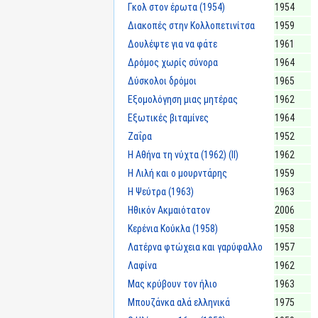
Γκολ στον έρωτα (1954)
1954
Διακοπές στην Κολλοπετινίτσα
1959
Δουλέψτε για να φάτε
1961
Δρόμος χωρίς σύνορα
1964
Δύσκολοι δρόμοι
1965
Εξομολόγηση μιας μητέρας
1962
Εξωτικές βιταμίνες
1964
Ζαΐρα
1952
Η Αθήνα τη νύχτα (1962) (II)
1962
Η Λιλή και ο μουρντάρης
1959
Η Ψεύτρα (1963)
1963
Ηθικόν Ακμαιότατον
2006
Κερένια Κούκλα (1958)
1958
Λατέρνα φτώχεια και γαρύφαλλο
1957
Λαφίνα
1962
Μας κρύβουν τον ήλιο
1963
Μπουζάνκα αλά ελληνικά
1975