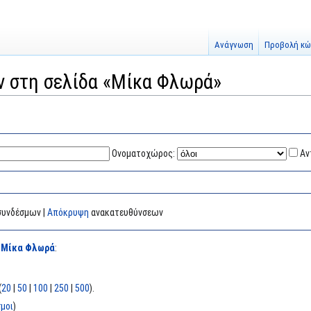
Ανάγνωση
Προβολή κώ
ν στη σελίδα «Μίκα Φλωρά»
Ονοματοχώρος:
Αν
υνδέσμων |
Απόκρυψη
ανακατευθύνσεων
α
Μίκα Φλωρά
:
(
20
|
50
|
100
|
250
|
500
).
μοι
)