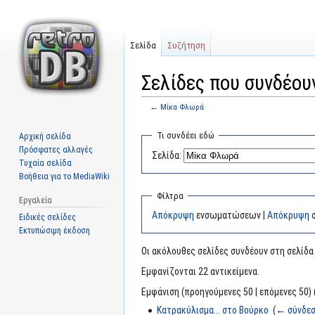
Σελίδα
Συζήτηση
Σελίδες που συνδέου
←
Μίκα Φλωρά
Μετάβαση
Πήδηση
Τι συνδέει εδώ
Αρχική σελίδα
στην
στην
Πρόσφατες αλλαγές
Σελίδα:
πλοήγηση
αναζήτηση
Τυχαία σελίδα
Βοήθεια για το MediaWiki
Φίλτρα
Εργαλεία
Απόκρυψη
ενσωματώσεων |
Απόκρυψη
σ
Ειδικές σελίδες
Εκτυπώσιμη έκδοση
Οι ακόλουθες σελίδες συνδέουν στη σελίδ
Εμφανίζονται 22 αντικείμενα.
Εμφάνιση (προηγούμενες 50 | επόμενες 50) 
Κατρακύλισμα... στο Βούρκο
‎
(
← σύνδεσ