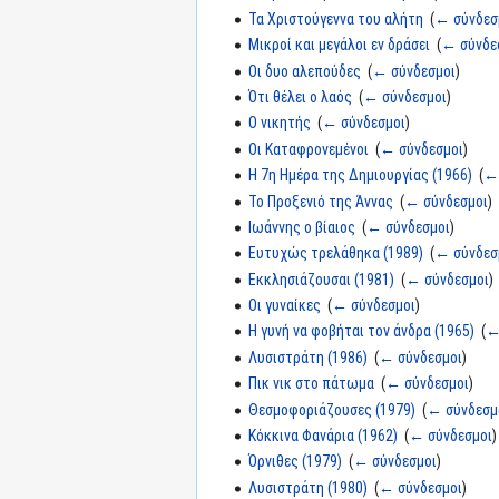
Τα Χριστούγεννα του αλήτη
‎
(
← σύνδεσ
Μικροί και μεγάλοι εν δράσει
‎
(
← σύνδε
Οι δυο αλεπούδες
‎
(
← σύνδεσμοι
)
Ότι θέλει ο λαός
‎
(
← σύνδεσμοι
)
Ο νικητής
‎
(
← σύνδεσμοι
)
Οι Καταφρονεμένοι
‎
(
← σύνδεσμοι
)
Η 7η Ημέρα της Δημιουργίας (1966)
‎
(
←
Το Προξενιό της Άννας
‎
(
← σύνδεσμοι
)
Ιωάννης ο βίαιος
‎
(
← σύνδεσμοι
)
Ευτυχώς τρελάθηκα (1989)
‎
(
← σύνδεσ
Εκκλησιάζουσαι (1981)
‎
(
← σύνδεσμοι
)
Οι γυναίκες
‎
(
← σύνδεσμοι
)
Η γυνή να φοβήται τον άνδρα (1965)
‎
(
←
Λυσιστράτη (1986)
‎
(
← σύνδεσμοι
)
Πικ νικ στο πάτωμα
‎
(
← σύνδεσμοι
)
Θεσμοφοριάζουσες (1979)
‎
(
← σύνδεσμ
Κόκκινα Φανάρια (1962)
‎
(
← σύνδεσμοι
)
Όρνιθες (1979)
‎
(
← σύνδεσμοι
)
Λυσιστράτη (1980)
‎
(
← σύνδεσμοι
)