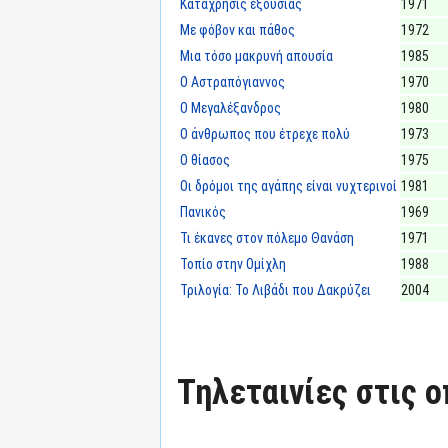
Κατάχρησις εξουσίας
1971
Με φόβον και πάθος
1972
Μια τόσο μακρυνή απουσία
1985
Ο Αστραπόγιαννος
1970
Ο Μεγαλέξανδρος
1980
Ο άνθρωπος που έτρεχε πολύ
1973
Ο θίασος
1975
Οι δρόμοι της αγάπης είναι νυχτερινοί
1981
Πανικός
1969
Τι έκανες στον πόλεμο Θανάση
1971
Τοπίο στην Ομίχλη
1988
Τριλογία: Το Λιβάδι που Δακρύζει
2004
Τηλεταινίες στις ο