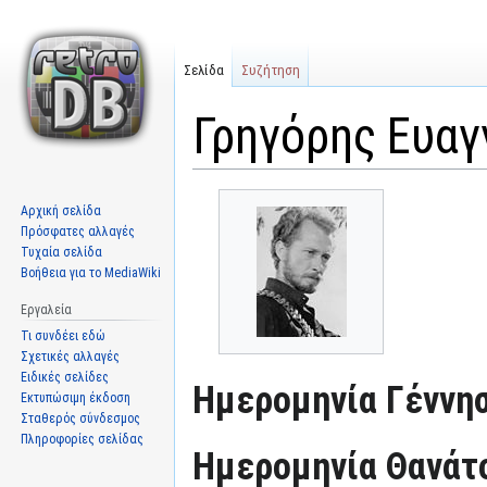
Σελίδα
Συζήτηση
Γρηγόρης Ευαγ
Μετάβαση
Πήδηση
Αρχική σελίδα
στην
στην
Πρόσφατες αλλαγές
πλοήγηση
αναζήτηση
Τυχαία σελίδα
Βοήθεια για το MediaWiki
Εργαλεία
Τι συνδέει εδώ
Σχετικές αλλαγές
Ειδικές σελίδες
Ημερομηνία Γέννησ
Εκτυπώσιμη έκδοση
Σταθερός σύνδεσμος
Πληροφορίες σελίδας
Ημερομηνία Θανάτ