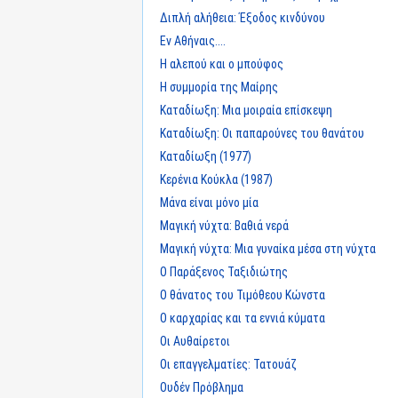
Διπλή αλήθεια: Έξοδος κινδύνου
Εν Αθήναις....
Η αλεπού και ο μπούφος
Η συμμορία της Μαίρης
Καταδίωξη: Μια μοιραία επίσκεψη
Καταδίωξη: Οι παπαρούνες του θανάτου
Καταδίωξη (1977)
Κερένια Κούκλα (1987)
Μάνα είναι μόνο μία
Μαγική νύχτα: Βαθιά νερά
Μαγική νύχτα: Μια γυναίκα μέσα στη νύχτα
Ο Παράξενος Ταξιδιώτης
Ο θάνατος του Τιμόθεου Κώνστα
Ο καρχαρίας και τα εννιά κύματα
Οι Αυθαίρετοι
Οι επαγγελματίες: Τατουάζ
Ουδέν Πρόβλημα