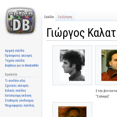
Σελίδα
Συζήτηση
Γιώργος Καλατ
Μετάβαση
Πήδηση
Αρχική σελίδα
στην
στην
Πρόσφατες αλλαγές
πλοήγηση
αναζήτηση
Τυχαία σελίδα
Βοήθεια για το MediaWiki
Εργαλεία
Τι συνδέει εδώ
Σχετικές αλλαγές
Ειδικές σελίδες
Στην βιντεοτα
Εκτυπώσιμη έκδοση
"Σαλώμη"
Σταθερός σύνδεσμος
Πληροφορίες σελίδας