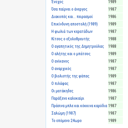
Ένοχος
1989
Όσα παίρνει ο άνεργος
1987
Διακοπές και... πειρασμοί
1986
Επικίνδυνη αποστολή (1989)
1989
Η φωλιά των κερατάδων
1987
Κίτσος ο εξολοθρευτής
1988
Ο αγαπητικός της Δημητρούλας
1988
Ο αλήτης και ο μπάτσος
1989
Ο ανίκανος
1987
Ο αναρχικός
1987
Ο βιολιστής της φάπας
1989
Ο πιλάφας
1987
Οι ματάκηδες
1986
Παράξενο καλοκαίρι
1987
Πράσινα μπλε και κόκκινα καρύδια
1987
Σαλώμη (1987)
1987
Το επόμενο 24ωρο
1989