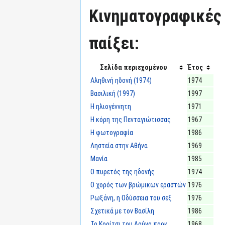
Κινηματογραφικές τ
παίξει:
Σελίδα περιεχομένου
Έτος
Αληθινή ηδονή (1974)
1974
Βασιλική (1997)
1997
Η ηλιογέννητη
1971
Η κόρη της Πενταγιώτισσας
1967
Η φωτογραφία
1986
Ληστεία στην Αθήνα
1969
Μανία
1985
Ο πυρετός της ηδονής
1974
Ο χορός των βρώμικων εραστών
1976
Ρωξάνη, η Οδύσσεια του σεξ
1976
Σχετικά με τον Βασίλη
1986
Το Κορίτσι του Λούνα παρκ
1968