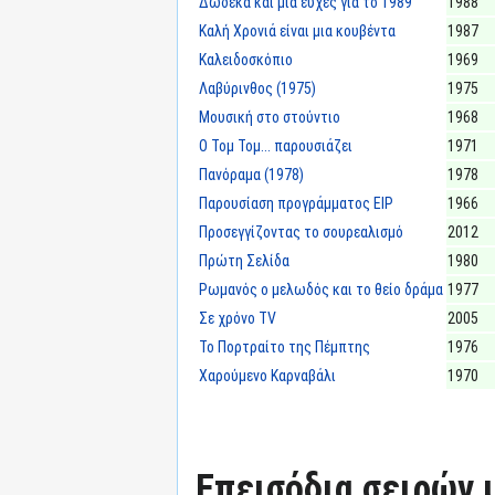
Δώδεκα και μια ευχές για το 1989
1988
Καλή Χρονιά είναι μια κουβέντα
1987
Καλειδοσκόπιο
1969
Λαβύρινθος (1975)
1975
Μουσική στο στούντιο
1968
Ο Τομ Τομ... παρουσιάζει
1971
Πανόραμα (1978)
1978
Παρουσίαση προγράμματος ΕΙΡ
1966
Προσεγγίζοντας το σουρεαλισμό
2012
Πρώτη Σελίδα
1980
Ρωμανός ο μελωδός και το θείο δράμα
1977
Σε χρόνο TV
2005
Το Πορτραίτο της Πέμπτης
1976
Χαρούμενο Καρναβάλι
1970
Επεισόδια σειρών