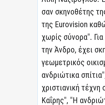
σαν σκηνοθέτης τ
της Eurovision καθ
χωρίς σύνορα". Για
την Άνδρο, έχει σκη
γεωμετρικός οικισμ
ανδριώτικα σπίτια"
χριστιανική τέχνη 
Καΐρης", "Η ανδριώ