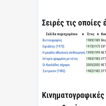
Σειρές τις οποίες 
Σελίδα περιεχομένου
Έτος
Κα
Βιντεογραφίες
1989|1989
Me
Εφιάλτης (1973)
1973|1973
ΕΙΡ
Η μεγάλη αθηναϊκή επιθεώρηση
1999|1999
ΝΕ
Ιστορία γραμμένη με νότες
1983|1983
ΕΡ
Οι Κυκλάδες σήμερα
2005|2005
ΝΕ
Σατιρικόν (1982)
1982|1982
ΕΡ
Κινηματογραφικές τ