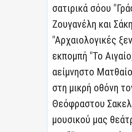
σατιρικά σόου "Γράφ
Ζουγανέλη και Σάκ
"Αρχαιολογικές ξεν
εκπομπή "Το Αιγαίο,
αείμνηστο Ματθαίο
στη μικρή οθόνη το
Θεόφραστου Σακελ
μουσικού μας θεάτ