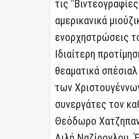
τις "Βιντεογραφίες
αμερικανικά μιούζι
ενορχηστρώσεις τ
Ιδιαίτερη προτίμησ
θεαματικά σπέσιαλ
των Χριστουγέννων
συνεργάτες τον κα
Θεόδωρο Χατζηπαν
Λιλή Ναζίρογλου. Έ