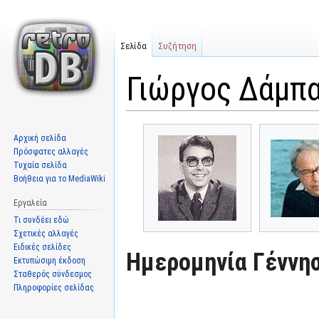
Σελίδα
Συζήτηση
Γιώργος Δάμπασ
Μετάβαση
Πήδηση
Αρχική σελίδα
στην
στην
Πρόσφατες αλλαγές
πλοήγηση
αναζήτηση
Τυχαία σελίδα
Βοήθεια για το MediaWiki
Εργαλεία
Τι συνδέει εδώ
Σχετικές αλλαγές
Ειδικές σελίδες
Ημερομηνία Γέννησ
Εκτυπώσιμη έκδοση
Σταθερός σύνδεσμος
Πληροφορίες σελίδας