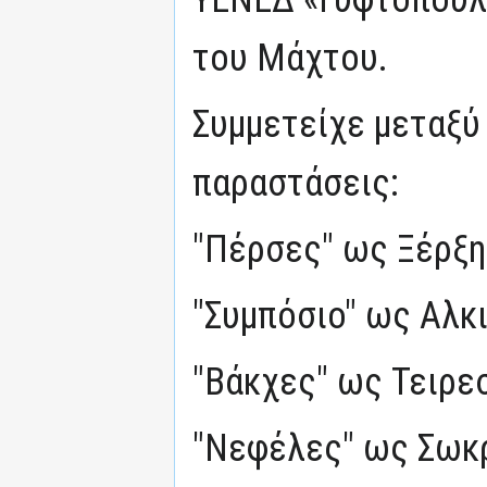
του Μάχτου.
Συμμετείχε μεταξύ
παραστάσεις:
"Πέρσες" ως Ξέρξ
"Συμπόσιο" ως Αλκ
"Βάκχες" ως Τειρε
"Νεφέλες" ως Σωκ