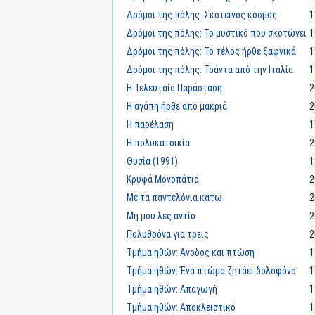
Δρόμοι της πόλης: Σκοτεινός κόσμος
1
Δρόμοι της πόλης: Το μυστικό που σκοτώνει
1
Δρόμοι της πόλης: Το τέλος ήρθε ξαφνικά
1
Δρόμοι της πόλης: Τσάντα από την Ιταλία
1
Η Τελευταία Παράσταση
2
Η αγάπη ήρθε από μακριά
2
Η παρέλαση
1
Η πολυκατοικία
2
Θυσία (1991)
1
Κρυφά Μονοπάτια
2
Με τα παντελόνια κάτω
2
Μη μου λες αντίο
2
Πολυθρόνα για τρεις
2
Τμήμα ηθών: Άνοδος και πτώση
1
Τμήμα ηθών: Ένα πτώμα ζητάει δολοφόνο
1
Τμήμα ηθών: Απαγωγή
1
Τμήμα ηθών: Αποκλειστικό
1