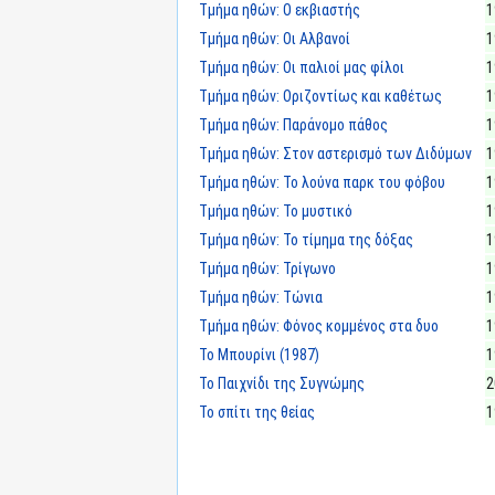
Τμήμα ηθών: Ο εκβιαστής
1
Τμήμα ηθών: Οι Αλβανοί
1
Τμήμα ηθών: Οι παλιοί μας φίλοι
1
Τμήμα ηθών: Οριζοντίως και καθέτως
1
Τμήμα ηθών: Παράνομο πάθος
1
Τμήμα ηθών: Στον αστερισμό των Διδύμων
1
Τμήμα ηθών: Το λούνα παρκ του φόβου
1
Τμήμα ηθών: Το μυστικό
1
Τμήμα ηθών: Το τίμημα της δόξας
1
Τμήμα ηθών: Τρίγωνο
1
Τμήμα ηθών: Τώνια
1
Τμήμα ηθών: Φόνος κομμένος στα δυο
1
Το Μπουρίνι (1987)
1
Το Παιχνίδι της Συγνώμης
2
Το σπίτι της θείας
1