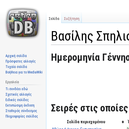
Σελίδα
Συζήτηση
Βασίλης Σπηλ
Μετάβαση
Πήδηση
Ημερομηνία Γέννησ
Αρχική σελίδα
στην
στην
Πρόσφατες αλλαγές
πλοήγηση
αναζήτηση
Τυχαία σελίδα
Βοήθεια για το MediaWiki
Εργαλεία
Τι συνδέει εδώ
Σχετικές αλλαγές
Ειδικές σελίδες
Σειρές στις οποίες
Εκτυπώσιμη έκδοση
Σταθερός σύνδεσμος
Πληροφορίες σελίδας
Σελίδα περιεχομένου