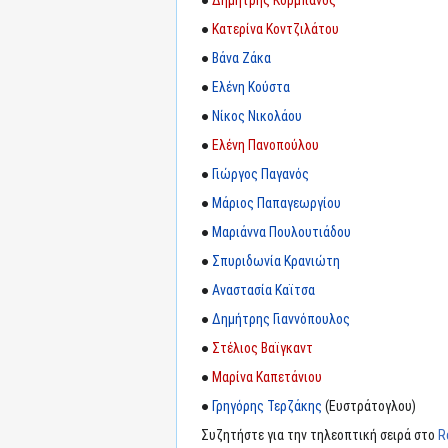
●
Κατερίνα Κοντζιλάτου
●
Βάνα Ζάκα
●
Ελένη Κούστα
●
Νίκος Νικολάου
●
Ελένη Πανοπούλου
●
Γιώργος Παγανός
●
Μάριος Παπαγεωργίου
●
Μαριάννα Πουλουτιάδου
●
Σπυριδωνία Κρανιώτη
●
Αναστασία Καϊτσα
●
Δημήτρης Γιαννόπουλος
●
Στέλιος Βαϊγκαντ
●
Μαρίνα Καπετάνιου
●
Γρηγόρης Τερζάκης
(Ευστράτογλου)
Συζητήστε για την τηλεοπτική σειρά στο
R