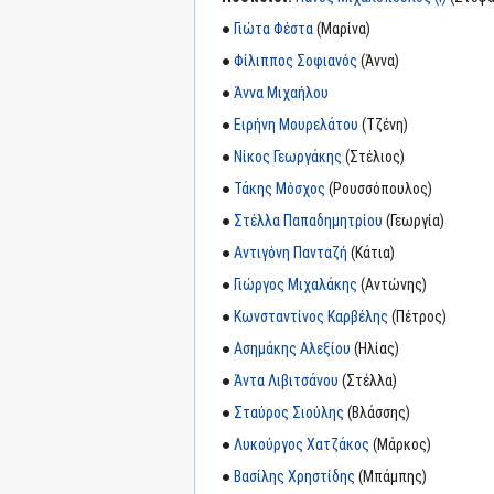
●
Γιώτα Φέστα
(Μαρίνα)
●
Φίλιππος Σοφιανός
(Άννα)
●
Άννα Μιχαήλου
●
Ειρήνη Μουρελάτου
(Τζένη)
●
Νίκος Γεωργάκης
(Στέλιος)
●
Τάκης Μόσχος
(Ρουσσόπουλος)
●
Στέλλα Παπαδημητρίου
(Γεωργία)
●
Αντιγόνη Πανταζή
(Κάτια)
●
Γιώργος Μιχαλάκης
(Αντώνης)
●
Κωνσταντίνος Καρβέλης
(Πέτρος)
●
Ασημάκης Αλεξίου
(Ηλίας)
●
Άντα Λιβιτσάνου
(Στέλλα)
●
Σταύρος Σιούλης
(Βλάσσης)
●
Λυκούργος Χατζάκος
(Μάρκος)
●
Βασίλης Χρηστίδης
(Μπάμπης)