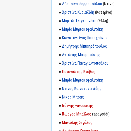
●
Δέσποινα Ψαρροπούλου
(Ντίνα)
●
Χριστίνα Κυριαζίδη
(Κατερίνα)
●
Μυρτώ Τζιγκουνάκη
(Έλλη)
●
Μαρία Μυριοκεφαλιτάκη
●
Κωνσταντίνος Παπαχρόνης
●
Δημήτρης Μπικηρόπουλος
●
Αντώνης Μπαμπούνης
●
Χριστίνα Παναγιωτοπούλου
●
Παναγιώτης Κνάβας
●
Μαρία Μυριοκεφαλιτάκη
●
Ντίνος Κωνσταντινίδης
●
Νίκος Μπρας
●
Γιάννης Ξαγοράκης
●
Γιώργος Μπαϊλας
(τραγούδι)
●
Μανώλης Σιγάλας
●
Δημήτρης Κορμπάνος