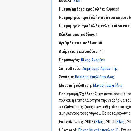
Κανάλι:
Star
Ημέρα/ημέρες προβολής:
Κυριακή
Ημερομηνία προβολής πρώτου επεισοδ
Ημερομηνία προβολής τελευταίου επε
Κύκλοι επεισοδίων:
1
Αριθμός επεισοδίων:
30
Διάρκεια επεισοδίου:
45'
Παραγωγός:
Βίλης Ανδρέου
Σκηνοθεσία:
Δημήτρης Αρβανίτης
Σενάριο:
Βασίλης Σπηλιόπουλος
Μουσική σύνθεση:
Μάνος Βαφειάδης
Περιγραφή/Σχόλια:
Στην πανέμορφη Σύρο,
του και η επιπολαιότητα της νεαρής θα το
συμβαίνει στις ζωές των μαθητών του σχο
αψηφώντας τους γύρω... Θα καταφέρουν ό
Επαναλήψεις:
2002 (
Star
) , 2010 (
Star
) , 2
Ηθοποιοί:
Πάνος Μιχαλόπουλος (I)
(Στέφα