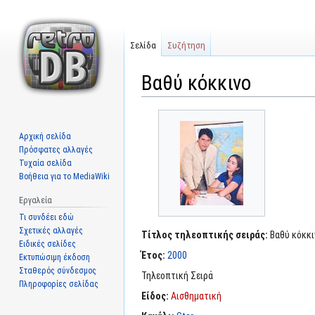
Σελίδα
Συζήτηση
Βαθύ κόκκινο
Μετάβαση
Πήδηση
στην
στην
Αρχική σελίδα
πλοήγηση
αναζήτηση
Πρόσφατες αλλαγές
Τυχαία σελίδα
Βοήθεια για το MediaWiki
Εργαλεία
Τι συνδέει εδώ
Σχετικές αλλαγές
Τίτλος τηλεοπτικής σειράς:
Βαθύ κόκκι
Ειδικές σελίδες
Έτος:
2000
Εκτυπώσιμη έκδοση
Σταθερός σύνδεσμος
Τηλεοπτική Σειρά
Πληροφορίες σελίδας
Είδος:
Αισθηματική