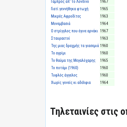
Γαμπρός απ' το Λονδίνο
1967
Γιατί γεννήθηκα φτωχή
1965
Μικρές Αφροδίτες
1963
Μονεμβασιά
1964
Ο στρίγγλος που έγινε αρνάκι
1967
Σταυραετοί
1963
Της μιας δραχμής τα γιασεμιά
1960
Το αγρίμι
1960
Το θαύμα της Μεγαλόχαρης
1965
Το ποτάμι (1960)
1960
Τυφλός άγγελος
1960
Χωρίς γονείς κι αδέλφια
1964
Τηλεταινίες στις ο