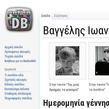
Σελίδα
Συζήτηση
Βαγγέλης Ιωαν
Μετάβαση
Πήδηση
Αρχική σελίδα
στην
στην
Πρόσφατες αλλαγές
πλοήγηση
αναζήτηση
Τυχαία σελίδα
Βοήθεια για το MediaWiki
Εργαλεία
Τι συνδέει εδώ
Σχετικές αλλαγές
Ειδικές σελίδες
Στην ταινία "Της μιας
Στην ταινία "Γ
Εκτυπώσιμη έκδοση
δραχμής τα γιασεμιά"
το Λονδίνο"
Σταθερός σύνδεσμος
Πληροφορίες σελίδας
Ημερομηνία γέννησ