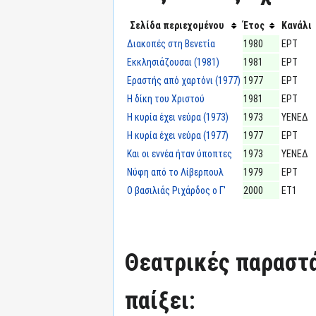
Σελίδα περιεχομένου
Έτος
Κανάλι
Διακοπές στη Βενετία
1980
ΕΡΤ
Εκκλησιάζουσαι (1981)
1981
ΕΡΤ
Εραστής από χαρτόνι (1977)
1977
ΕΡΤ
Η δίκη του Χριστού
1981
ΕΡΤ
Η κυρία έχει νεύρα (1973)
1973
ΥΕΝΕΔ
Η κυρία έχει νεύρα (1977)
1977
ΕΡΤ
Και οι εννέα ήταν ύποπτες
1973
ΥΕΝΕΔ
Νύφη από το Λίβερπουλ
1979
ΕΡΤ
Ο βασιλιάς Ριχάρδος ο Γ'
2000
ΕΤ1
Θεατρικές παραστά
παίξει: