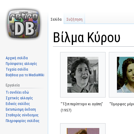
Σελίδα
Συζήτηση
Βίλμα Κύρου
Μετάβαση
Πήδηση
Αρχική σελίδα
στην
στην
Πρόσφατες αλλαγές
πλοήγηση
αναζήτηση
Τυχαία σελίδα
Βοήθεια για το MediaWiki
Εργαλεία
Τι συνδέει εδώ
Σχετικές αλλαγές
Ειδικές σελίδες
"Τζιπ περίπτερο κι αγάπη"
"Όμορφες μέρε
Εκτυπώσιμη έκδοση
(1957)
Σταθερός σύνδεσμος
Πληροφορίες σελίδας