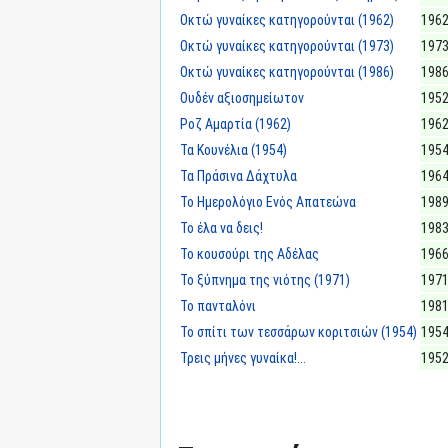
Οκτώ γυναίκες κατηγορούνται (1962)
196
Οκτώ γυναίκες κατηγορούνται (1973)
197
Οκτώ γυναίκες κατηγορούνται (1986)
198
Ουδέν αξιοσημείωτον
195
Ροζ Αμαρτία (1962)
196
Τα Κουνέλια (1954)
195
Τα Πράσινα Δάχτυλα
196
Το Ημερολόγιο Ενός Απατεώνα
198
Το έλα να δεις!
198
Το κουσούρι της Αδέλας
196
Το ξύπνημα της νιότης (1971)
197
Το πανταλόνι
198
Το σπίτι των τεσσάρων κοριτσιών (1954)
195
Τρεις μήνες γυναίκα!...
195