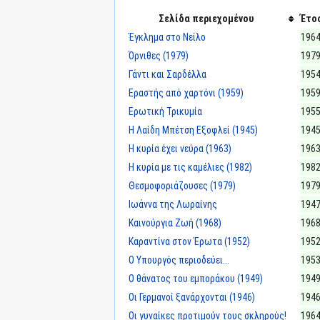
Σελίδα περιεχομένου
Έτο
Έγκλημα στο Νείλο
196
Όρνιθες (1979)
197
Γάντι και Σαρδέλλα
195
Εραστής από χαρτόνι (1959)
195
Ερωτική Τρικυμία
195
Η Λαίδη Μπέτση Εξοφλεί (1945)
194
Η κυρία έχει νεύρα (1963)
196
Η κυρία με τις καμέλιες (1982)
198
Θεσμοφοριάζουσες (1979)
197
Ιωάννα της Λωραίνης
194
Καινούργια Ζωή (1968)
196
Καραντίνα στον Έρωτα (1952)
195
Ο Υπουργός περιοδεύει...
195
Ο θάνατος του εμποράκου (1949)
194
Οι Γερμανοί ξανάρχονται (1946)
194
Οι γυναίκες προτιμούν τους σκληρούς!
196