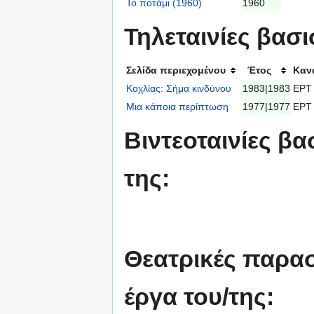
Το ποτάμι (1960)
1960
Τηλεταινίες βασι
Σελίδα περιεχομένου
Έτος
Καν
Κοχλίας: Σήμα κινδύνου
1983|1983
ΕΡΤ
Μια κάποια περίπτωση
1977|1977
ΕΡΤ
Βιντεοταινίες βα
της:
Θεατρικές παρασ
έργα του/της: