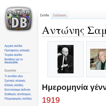
Σελίδα
Συζήτηση
Αντώνης Σα
Μετάβαση
Πήδηση
Αρχική σελίδα
στην
στην
Πρόσφατες αλλαγές
πλοήγηση
αναζήτηση
Τυχαία σελίδα
Βοήθεια για το
MediaWiki
Εργαλεία
Τι συνδέει εδώ
Σχετικές αλλαγές
Ημερομηνία γέν
Ειδικές σελίδες
Εκτυπώσιμη έκδοση
Σταθερός σύνδεσμος
1919
Πληροφορίες σελίδας