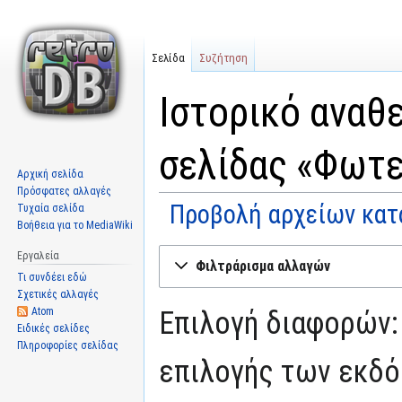
Σελίδα
Συζήτηση
Ιστορικό αναθ
σελίδας «Φωτε
Αρχική σελίδα
Πρόσφατες αλλαγές
Προβολή αρχείων κατ
Τυχαία σελίδα
Βοήθεια για το MediaWiki
Μετάβαση
Πήδηση
Εργαλεία
Φιλτράρισμα αλλαγών
στην
στην
Τι συνδέει εδώ
πλοήγηση
αναζήτηση
Σχετικές αλλαγές
Atom
Επιλογή διαφορών:
Ειδικές σελίδες
Πληροφορίες σελίδας
επιλογής των εκδό