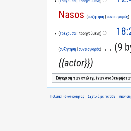
τρέχουσα
προηγούμενη
Nasos
συζήτηση
συνεισφορές
18:
τρέχουσα
προηγούμενη
‎
9 b
συζήτηση
συνεισφορές
{{actor}}
Πολιτική ιδιωτικότητας
Σχετικά με retroDB
Αποποί