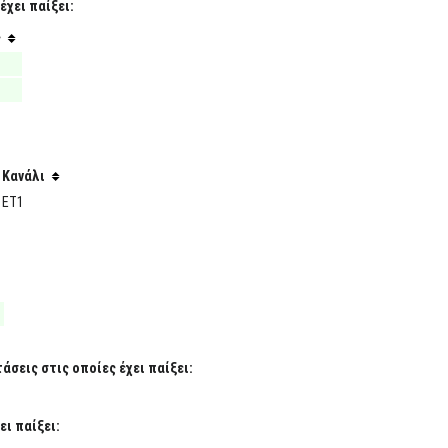
έχει παίξει:
ς
Κανάλι
ΕΤ1
σεις στις οποίες έχει παίξει:
ι παίξει: