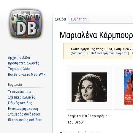
Σελίδα
Συζήτηση
Μαριαλένα Κάρμπου
Αναθεώρηση ως προς 18:24, 2 Απριλίου 2
(
διαφορά
)
← Παλαιότερη αναθεώρηση
| Τ
Αρχική σελίδα
Πρόσφατες αλλαγές
Μετάβαση
Πήδηση
Τυχαία σελίδα
στην
στην
Βοήθεια για το MediaWiki
πλοήγηση
αναζήτηση
Εργαλεία
Τι συνδέει εδώ
Σχετικές αλλαγές
Ειδικές σελίδες
Εκτυπώσιμη έκδοση
Σταθερός σύνδεσμος
Στην ταινία "Στο Δρόμο
Πληροφορίες σελίδας
του Θεού"