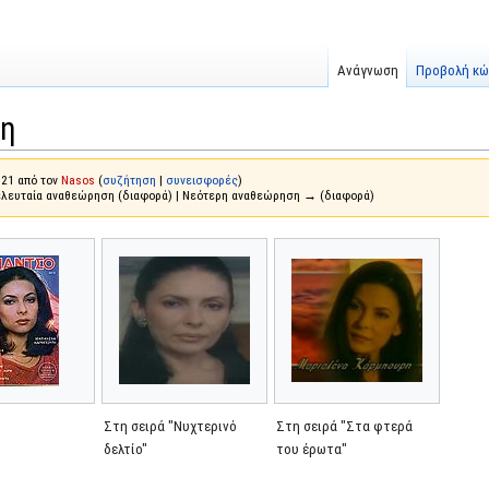
Ανάγνωση
Προβολή κώ
ρη
021 από τον
Nasos
(
συζήτηση
|
συνεισφορές
)
ελευταία αναθεώρηση (διαφορά) | Νεότερη αναθεώρηση → (διαφορά)
Στη σειρά "Νυχτερινό
Στη σειρά "Στα φτερά
δελτίο"
του έρωτα"