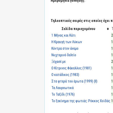
Ημερομηνία γέννησης:
Τηλεοπτικές σειρές στις οποίες έχει π
Σελίδα περιεχομένου
1 Μήνας και Κάτι
2
Η Κραυγή των Λύκων
1
Κόντρα στον άνεμο
1
Νυχτερινό δελτίο
1
Ξέχασέ με
2
Ο Κίτρινος Φάκελλος (1981)
1
Ο κατάδικος (1983)
1
Στα φτερά του έρωτα (1999) (II)
1
Τα Λαυρεωτικά
1
Το Ταξίδι (1976)
1
Το ξεκίνημα της φωτιάς: Ρόκκος Χοϊδάς
1