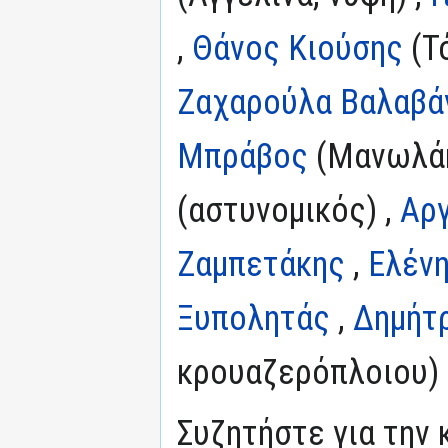
,
Θάνος Κιούσης
(Τό
Ζαχαρούλα Βαλαβά
Μπράβος
(Μανωλάκ
(αστυνομικός) ,
Αρ
Ζαμπετάκης
,
Ελένη
Ξυπολητάς
,
Δημήτρ
κρουαζερόπλοιου)
Συζητήστε για την 