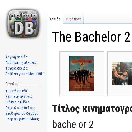
Σελίδα
Συζήτηση
The Bachelor 2
Μετάβαση
Πήδηση
Αρχική σελίδα
στην
στην
Πρόσφατες αλλαγές
πλοήγηση
αναζήτηση
Τυχαία σελίδα
Βοήθεια για το MediaWiki
Εργαλεία
Τι συνδέει εδώ
Σχετικές αλλαγές
Ειδικές σελίδες
Τίτλος κινηματογρ
Εκτυπώσιμη έκδοση
Σταθερός σύνδεσμος
Πληροφορίες σελίδας
bachelor 2