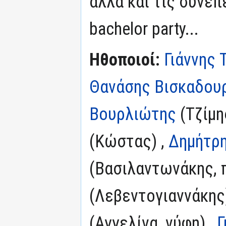
αλλά και τις συνέπ
bachelor party...
Ηθοποιοί:
Γιάννης 
Θανάσης Βισκαδου
Βουρλιώτης
(Τζίμη
(Κώστας) ,
Δημήτρη
(Βασιλαντωνάκης, 
(Λεβεντογιαννάκης
(Αγγελίνα, νύφη) ,
Γ