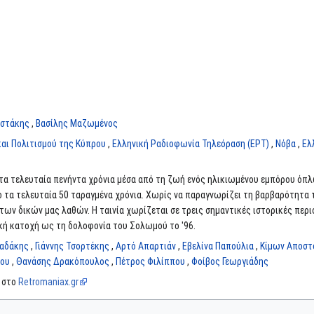
ιστάκης
,
Βασίλης Μαζωμένος
και Πολιτισμού της Κύπρου
,
Ελληνική Ραδιοφωνία Τηλεόραση (ΕΡΤ)
,
Νόβα
,
Ελ
 τα τελευταία πενήντα χρόνια μέσα από τη ζωή ενός ηλικιωμένου εμπόρου όπλ
 τα τελευταία 50 ταραγμένα χρόνια. Χωρίς να παραγνωρίζει τη βαρβαρότητα 
ων δικών μας λαθών. Η ταινία χωρίζεται σε τρεις σημαντικές ιστορικές περιόδ
κική κατοχή ως τη δολοφονία του Σολωμού το '96.
ραδάκης
,
Γιάννης Τσορτέκης
,
Αρτό Απαρτιάν
,
Εβελίνα Παπούλια
,
Κίμων Αποστ
νου
,
Θανάσης Δρακόπουλος
,
Πέτρος Φιλίππου
,
Φοίβος Γεωργιάδης
α στο
Retromaniax.gr