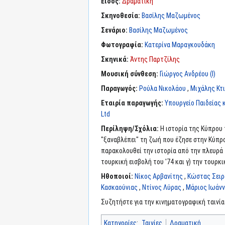
Είδος:
Δραματική
Σκηνοθεσία:
Βασίλης Μαζωμένος
Σενάριο:
Βασίλης Μαζωμένος
Φωτογραφία:
Κατερίνα Μαραγκουδάκη
Σκηνικά:
Άντης Παρτζίλης
Μουσική σύνθεση:
Γιώργος Ανδρέου (I)
Παραγωγός:
Ρούλα Νικολάου
,
Μιχάλης Κτ
Εταιρία παραγωγής:
Υπουργείο Παιδείας 
Ltd
Περίληψη/Σχόλια:
Η ιστορία της Κύπρου
"ξαναβλέπει" τη ζωή που έζησε στην Κύπρο
παρακολουθεί την ιστορία από την πλευρά τ
τουρκική εισβολή του '74 και γ) την τουρ
Ηθοποιοί:
Νίκος Αρβανίτης
,
Κώστας Σει
Κασκαούνιας
,
Ντίνος Λύρας
,
Μάριος Ιωάν
Συζητήστε για την κινηματογραφική ταινί
Κατηγορίες
:
Ταινίες
Δραματική