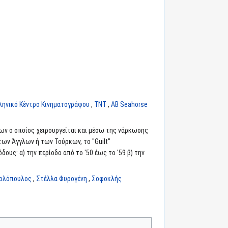
ληνικό Κέντρο Κινηματογράφου
,
TNT
,
AB Seahorse
ων ο οποίος χειρουργείται και μέσω της νάρκωσης
των Άγγλων ή των Τούρκων, το "Guilt"
ους: α) την περίοδο από το '50 έως το '59 β) την
ολόπουλος
,
Στέλλα Φυρογένη
,
Σοφοκλής