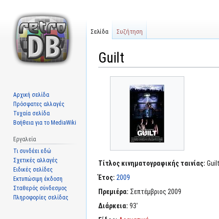
Σελίδα
Συζήτηση
Guilt
Μετάβαση
Πήδηση
στην
στην
Αρχική σελίδα
πλοήγηση
αναζήτηση
Πρόσφατες αλλαγές
Τυχαία σελίδα
Βοήθεια για το MediaWiki
Εργαλεία
Τι συνδέει εδώ
Σχετικές αλλαγές
Τίτλος κινηματογραφικής ταινίας:
Guil
Ειδικές σελίδες
Έτος:
2009
Εκτυπώσιμη έκδοση
Σταθερός σύνδεσμος
Πρεμιέρα:
Σεπτέμβριος 2009
Πληροφορίες σελίδας
Διάρκεια:
93'