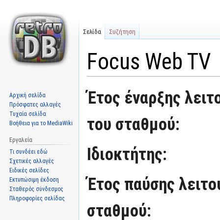
Σελίδα
Συζήτηση
Focus Web TV
Μετάβαση
Πήδηση
Έτος έναρξης λειτ
Αρχική σελίδα
στην
στην
Πρόσφατες αλλαγές
πλοήγηση
αναζήτηση
Τυχαία σελίδα
του σταθμού:
Βοήθεια για το MediaWiki
Εργαλεία
Ιδιοκτήτης:
Τι συνδέει εδώ
Σχετικές αλλαγές
Ειδικές σελίδες
Έτος παύσης λειτο
Εκτυπώσιμη έκδοση
Σταθερός σύνδεσμος
Πληροφορίες σελίδας
σταθμού: