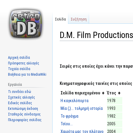
Σελίδα
Συζήτηση
D.M. Film Production
Μετάβαση
Πήδηση
στην
στην
Αρχική σελίδα
πλοήγηση
αναζήτηση
Πρόσφατες αλλαγές
Σειρές στις οποίες έχει κάνει την παρα
Τυχαία σελίδα
Βοήθεια για το MediaWiki
Κινηματογραφικές ταινίες στις οποίες 
Εργαλεία
Τι συνδέει εδώ
Σελίδα περιεχομένου
Έτος
Σχετικές αλλαγές
Η καγκελόπορτα
1978
Ειδικές σελίδες
Μία (;)... τολμηρή ιστορία
1993
Εκτυπώσιμη έκδοση
Σταθερός σύνδεσμος
Το φράγμα
1982
Πληροφορίες σελίδας
Τσίου...
2005
Χαιρέτα μας τον πλάτανο
2004