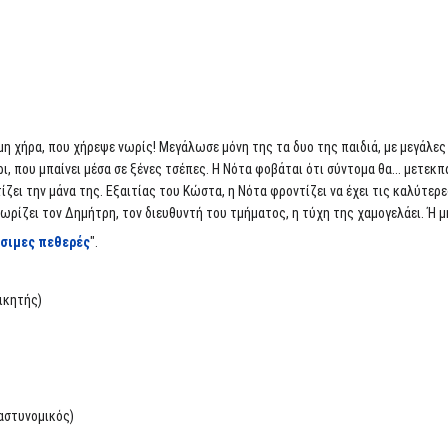
υμη χήρα, που χήρεψε νωρίς! Μεγάλωσε μόνη της τα δυο της παιδιά, με μεγάλες
, που μπαίνει μέσα σε ξένες τσέπες. Η Νότα φοβάται ότι σύντομα θα... μετεκπα
ει την μάνα της. Εξαιτίας του Κώστα, η Νότα φροντίζει να έχει τις καλύτερες
νωρίζει τον Δημήτρη, τον διευθυντή του τμήματος, η τύχη της χαμογελάει. Ή 
άσιμες πεθερές
".
ικητής)
 αστυνομικός)