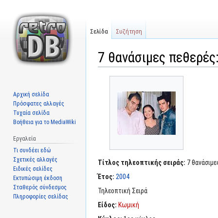
Σελίδα
Συζήτηση
7 θανάσιμες πεθερές
Μετάβαση
Πήδηση
στην
στην
Αρχική σελίδα
πλοήγηση
αναζήτηση
Πρόσφατες αλλαγές
Τυχαία σελίδα
Βοήθεια για το MediaWiki
Εργαλεία
Τι συνδέει εδώ
Σχετικές αλλαγές
Τίτλος τηλεοπτικής σειράς:
7 θανάσιμε
Ειδικές σελίδες
Έτος:
2004
Εκτυπώσιμη έκδοση
Σταθερός σύνδεσμος
Τηλεοπτική Σειρά
Πληροφορίες σελίδας
Είδος:
Κωμική