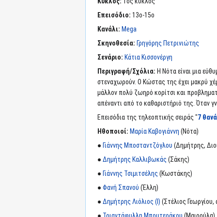
Κύκλος:
1ος κύκλος
Επεισόδιο:
13ο-15ο
Κανάλι:
Mega
Σκηνοθεσία:
Γρηγόρης Πετρινιώτης
Σενάριο:
Κάτια Κισσονέργη
Περιγραφή/Σχόλια:
Η Νότα είναι μια εύθ
στεναχωρούν. Ο Κώστας της έχει μακρύ χέρι
μάλλον πολύ ζωηρό κορίτσι και προβληματίζ
απέναντι από το καθαριστήριό της. Όταν γ
Επεισόδια της τηλεοπτικής σειράς "
7 θαν
Ηθοποιοί:
Μαρία Καβογιάννη
(Νότα)
●
Γιάννης Μποσταντζόγλου
(Δημήτρης, Διο
●
Δημήτρης Καλλιβωκάς
(Σάκης)
●
Γιάννης Τσιμιτσέλης
(Κωστάκης)
●
Φανή Σπανού
(Έλλη)
●
Δημήτρης Λιόλιος (I)
(Στέλιος Γεωργίου,
●
Τριαντάφυλλη Μπουτεράκου
(Μαιρούλα)