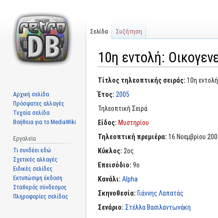
Σελίδα
Συζήτηση
10η εντολή: Οικογεν
Μετάβαση
Πήδηση
Τίτλος τηλεοπτικής σειράς:
10η εντολή
στην
στην
Έτος:
2005
Αρχική σελίδα
πλοήγηση
αναζήτηση
Πρόσφατες αλλαγές
Τηλεοπτική Σειρά
Τυχαία σελίδα
Βοήθεια για το MediaWiki
Είδος:
Μυστηρίου
Τηλεοπτική πρεμιέρα:
16 Νοεμβρίου 200
Εργαλεία
Τι συνδέει εδώ
Κύκλος:
2ος
Σχετικές αλλαγές
Επεισόδιο:
9ο
Ειδικές σελίδες
Εκτυπώσιμη έκδοση
Κανάλι:
Alpha
Σταθερός σύνδεσμος
Σκηνοθεσία:
Γιάννης Λαπατάς
Πληροφορίες σελίδας
Σενάριο:
Στέλλα Βασιλαντωνάκη