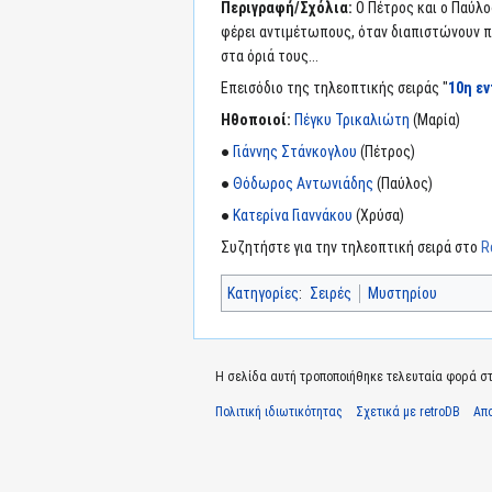
Περιγραφή/Σχόλια:
Ο Πέτρος και ο Παύλο
φέρει αντιμέτωπους, όταν διαπιστώνουν πω
στα όριά τους...
Επεισόδιο της τηλεοπτικής σειράς "
10η ε
Ηθοποιοί:
Πέγκυ Τρικαλιώτη
(Μαρία)
●
Γιάννης Στάνκογλου
(Πέτρος)
●
Θόδωρος Αντωνιάδης
(Παύλος)
●
Κατερίνα Γιαννάκου
(Χρύσα)
Συζητήστε για την τηλεοπτική σειρά στο
R
Κατηγορίες
:
Σειρές
Μυστηρίου
Η σελίδα αυτή τροποποιήθηκε τελευταία φορά στι
Πολιτική ιδιωτικότητας
Σχετικά με retroDB
Απ