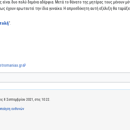
ς είναι δυο πολύ δεμένα αδέρφια. Μετά το θάνατο της μητέρας τους μένουν μό
ς έχουν ερωτευτεί την ίδια γυναίκα. Η απροσδόκητη αυτή εξέλιξη θα ταράξει
ντολή
".
etromaniax.gr
ς 8 Σεπτεμβρίου 2021, στις 10:22.
οποίηση ευθυνών