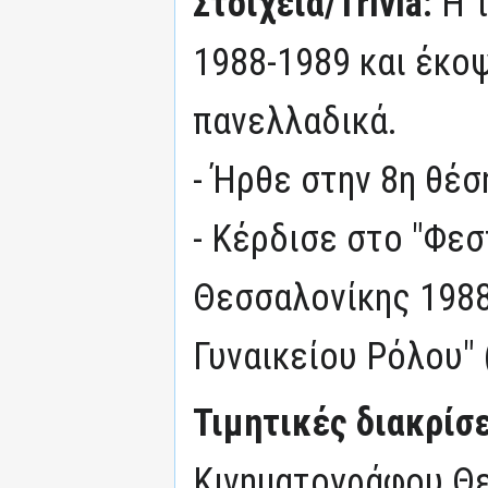
Στοιχεία/Trivia:
Η 
1988-1989 και έκοψ
πανελλαδικά.
- Ήρθε στην 8η θέση
- Κέρδισε στο "Φε
Θεσσαλονίκης 1988"
Γυναικείου Ρόλου"
Τιμητικές διακρίσ
Κινηματογράφου Θε