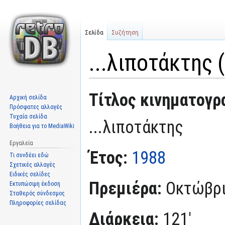
Σελίδα
Συζήτηση
...λιποτάκτης 
Μετάβαση
Πήδηση
Τίτλος κινηματογρ
Αρχική σελίδα
στην
στην
Πρόσφατες αλλαγές
πλοήγηση
αναζήτηση
Τυχαία σελίδα
...λιποτάκτης
Βοήθεια για το MediaWiki
Εργαλεία
Έτος:
1988
Τι συνδέει εδώ
Σχετικές αλλαγές
Ειδικές σελίδες
Πρεμιέρα:
Οκτώβρι
Εκτυπώσιμη έκδοση
Σταθερός σύνδεσμος
Πληροφορίες σελίδας
Διάρκεια:
121'