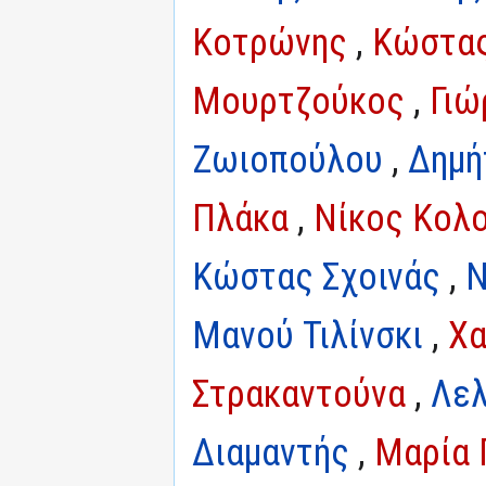
Κοτρώνης
,
Κώστας
Μουρτζούκος
,
Γιώ
Ζωιοπούλου
,
Δημή
Πλάκα
,
Νίκος Κολ
Κώστας Σχοινάς
,
Ν
Μανού Τιλίνσκι
,
Χα
Στρακαντούνα
,
Λε
Διαμαντής
,
Μαρία 