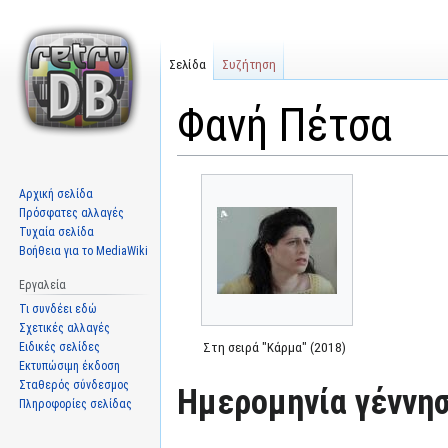
Σελίδα
Συζήτηση
Φανή Πέτσα
Μετάβαση
Πήδηση
Αρχική σελίδα
στην
στην
Πρόσφατες αλλαγές
πλοήγηση
αναζήτηση
Τυχαία σελίδα
Βοήθεια για το MediaWiki
Εργαλεία
Τι συνδέει εδώ
Σχετικές αλλαγές
Ειδικές σελίδες
Στη σειρά "Κάρμα" (2018)
Εκτυπώσιμη έκδοση
Σταθερός σύνδεσμος
Ημερομηνία γέννησ
Πληροφορίες σελίδας