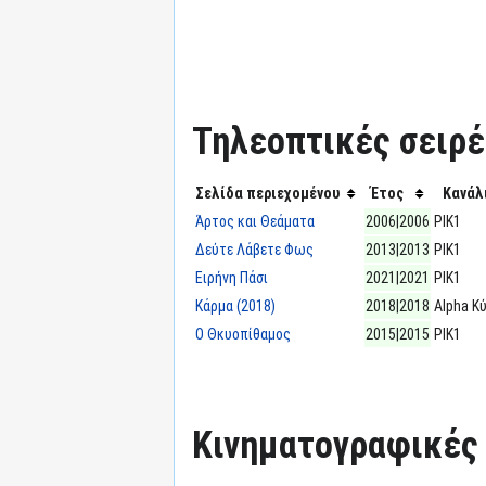
Τηλεοπτικές σειρές
Σελίδα περιεχομένου
Έτος
Κανάλ
Άρτος και Θεάματα
2006|2006
ΡΙΚ1
Δεύτε Λάβετε Φως
2013|2013
ΡΙΚ1
Ειρήνη Πάσι
2021|2021
ΡΙΚ1
Κάρμα (2018)
2018|2018
Alpha Κ
Ο Θκυοπίθαμος
2015|2015
ΡΙΚ1
Κινηματογραφικές τ