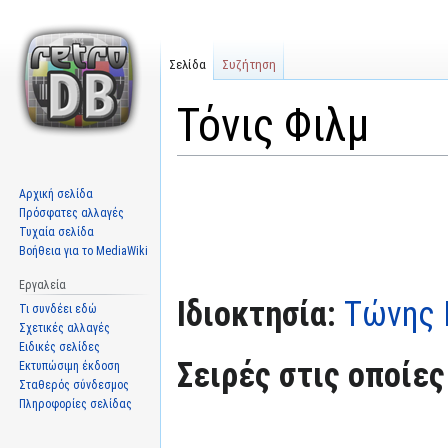
Σελίδα
Συζήτηση
Τόνις Φιλμ
Μετάβαση
Πήδηση
Αρχική σελίδα
στην
στην
Πρόσφατες αλλαγές
πλοήγηση
αναζήτηση
Τυχαία σελίδα
Βοήθεια για το MediaWiki
Εργαλεία
Ιδιοκτησία:
Τώνης 
Τι συνδέει εδώ
Σχετικές αλλαγές
Ειδικές σελίδες
Σειρές στις οποίες
Εκτυπώσιμη έκδοση
Σταθερός σύνδεσμος
Πληροφορίες σελίδας