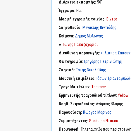
Διάρκεια εκπομπής:
50'
Έγχρωμο:
Ναι
Μορφή εγγραφής ταινίας:
Βίντεο
Σκηνοθεσία:
Μεγακλής Βιντιάδης
Κείμενα:
Δήμος Μυλωνάς
●
Τώνης Παπαζαχαρίου
Διεύθυνση παραγωγής:
Φίλιππος Σαπουν
Φωτογραφία:
Γρηγόρης Πετρινιώτης
Σκηνικά:
Τάκης Νικολαΐδης
Μουσική επιμέλεια:
Ιάσων Τριανταφυλλί
Τραγούδι τίτλων:
The race
Ερμηνευτής τραγουδιού τίτλων:
Yellow
Βοηθ. Σκηνοθεσίας:
Ανδρέας Βλάμης
Παρουσίαση:
Γιώργος Μαρίνος
Συμμετέχοντες:
Θεοδώρα Ντάκου
Περιγραφή:
Τηλεπαιχνίδι που περιστρεφό