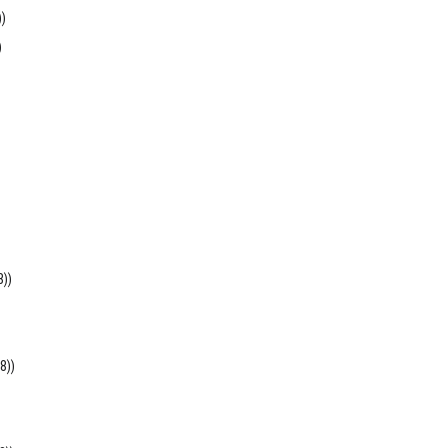
))
)
8))
8))