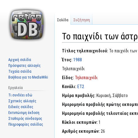
Σελίδα
Συζήτηση
Το παιχνίδι των άστ
Μετάβαση
Πήδηση
Τίτλος τηλεπαιχνιδιού:
Το παιχνίδι τω
στην
στην
Έτος:
1988
Αρχική σελίδα
πλοήγηση
αναζήτηση
Πρόσφατες αλλαγές
Τηλεπαιχνίδι
Τυχαία σελίδα
Βοήθεια για το MediaWiki
Είδος:
Τηλεπαιχνίδι
Κανάλι:
ΕΤ2
Εργαλεία
Τι συνδέει εδώ
Ημέρα προβολής:
Κυριακή, Σάββατο
Σχετικές αλλαγές
Ημερομηνία προβολής πρώτης εκπομπ
Ειδικές σελίδες
Εκτυπώσιμη έκδοση
Ημερομηνία προβολής τελευταίας εκπ
Σταθερός σύνδεσμος
Κύκλοι εκπομπών:
1
Πληροφορίες σελίδας
Αριθμός εκπομπών:
26