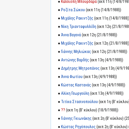
●
Καλλιόπη Μπουρδάρα
(εκπ 11η (14/8/198
●
Ροζίτα Σώκου
(εκπ 11η (14/8/1988))
●
Μιχάλης Ρακιντζής
(εκπ 11η (14/8/1988)
●
Νίκη Τριανταφυλλίδη
(εκπ 12η (21/8/1988
●
Άννα Βαγενά
(εκπ 12η (21/8/1988))
●
Μιχάλης Ρακιντζής
(εκπ 12η (21/8/1988)
●
Γιάννης Μηλιώκας
(εκπ 12η (21/8/1988))
●
Αντώνης Βαρδής
(εκπ 13η (4/9/1988))
●
Δημήτρης Μητροπάνος
(εκπ 13η (4/9/198
●
Άννα Φωτίου
(εκπ 13η (4/9/1988))
●
Κώστας Καστανάς
(εκπ 13η (4/9/1988))
●
Αλίκη Γεωργούλη
(εκπ 13η (4/9/1988))
●
Τιτίκα Στασινοπούλου
(εκπ 1η (Β' κύκλου
●
??
(εκπ 1η (Β' κύκλου) (18/9/1988))
●
Γιάννης Γκιωνάκης
(εκπ 2η (Β' κύκλου) (2
●
Κώστας Ρηγόπουλος
(εκπ 2η (Β' κύκλου) 