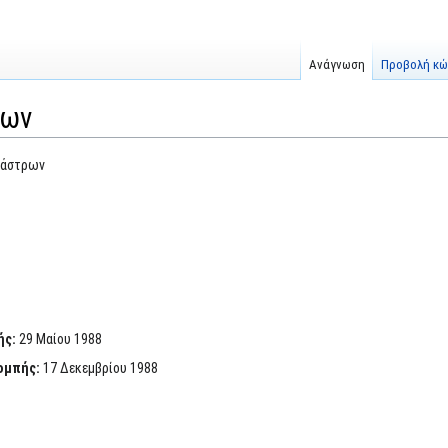
Ανάγνωση
Προβολή κώ
ρων
ν άστρων
ής:
29 Μαίου 1988
ομπής:
17 Δεκεμβρίου 1988