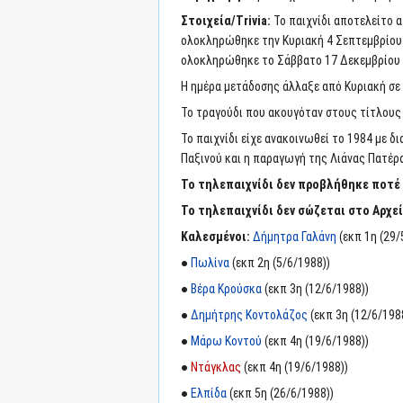
Στοιχεία/Trivia:
Το παιχνίδι αποτελείτο 
ολοκληρώθηκε την Κυριακή 4 Σεπτεμβρίου 
ολοκληρώθηκε το Σάββατο 17 Δεκεμβρίου 
Η ημέρα μετάδοσης άλλαξε από Κυριακή σε
Το τραγούδι που ακουγόταν στους τίτλους τ
Το παιχνίδι είχε ανακοινωθεί το 1984 με 
Παξινού και η παραγωγή της Λιάνας Πατέρ
Το τηλεπαιχνίδι δεν προβλήθηκε ποτέ
Το τηλεπαιχνίδι δεν σώζεται στο Αρχε
Καλεσμένοι:
Δήμητρα Γαλάνη
(εκπ 1η (29/
●
Πωλίνα
(εκπ 2η (5/6/1988))
●
Βέρα Κρούσκα
(εκπ 3η (12/6/1988))
●
Δημήτρης Κοντολάζος
(εκπ 3η (12/6/198
●
Μάρω Κοντού
(εκπ 4η (19/6/1988))
●
Ντάγκλας
(εκπ 4η (19/6/1988))
●
Ελπίδα
(εκπ 5η (26/6/1988))