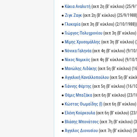
●
Κάκια Αναλυτή
(εκπ 2η (Β' κύκλου) (25/9/
●
Ζιγκ Ζαγκ
(εκπ 2η (Β' κύκλου) (25/9/1988)
●
Γλυκερία
(εκπ 3η (Β' κύκλου) (2/10/1988))
●
Γιώργος Πολυχρονίου
(εκπ 3η (Β' κύκλου)
●
Μίμης Χρυσομάλλης
(εκπ 3η (Β' κύκλου) 
●
Νόνικα Γαληνέα
(εκπ 4η (Β' κύκλου) (9/10
●
Νίκος Νομικός
(εκπ 4η (Β' κύκλου) (9/10/
●
Μανώλης Λιδάκης
(εκπ 5η (Β' κύκλου) (1
●
Αγγελική Κανελλοπούλου
(εκπ 5η (Β' κύκ
●
Γιάννης Φέρτης
(εκπ 5η (Β' κύκλου) (16/1
●
Θέμις Μπαζάκα
(εκπ 6η (Β' κύκλου) (23/1
●
Κώστας Θωμαΐδης (I)
(εκπ 6η (Β' κύκλου)
●
Ελένη Κούρκουλα
(εκπ 6η (Β' κύκλου) (23
●
Βλάσης Μπονάτσος
(εκπ 7η (Β' κύκλου) (
●
Άγγελος Διονυσίου
(εκπ 7η (Β' κύκλου) (3