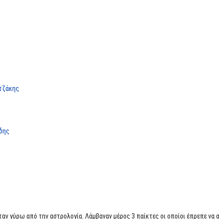
τζάκης
δης
ταν γύρω από την αστρολογία. Λάμβαναν μέρος 3 παίκτες οι οποίοι έπρεπε να