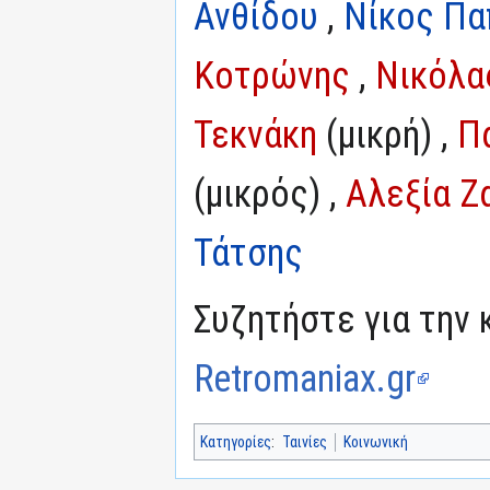
Ανθίδου
,
Νίκος Πα
Κοτρώνης
,
Νικόλα
Τεκνάκη
(μικρή) ,
Π
(μικρός) ,
Αλεξία Ζ
Τάτσης
Συζητήστε για την 
Retromaniax.gr
Κατηγορίες
:
Ταινίες
Κοινωνική