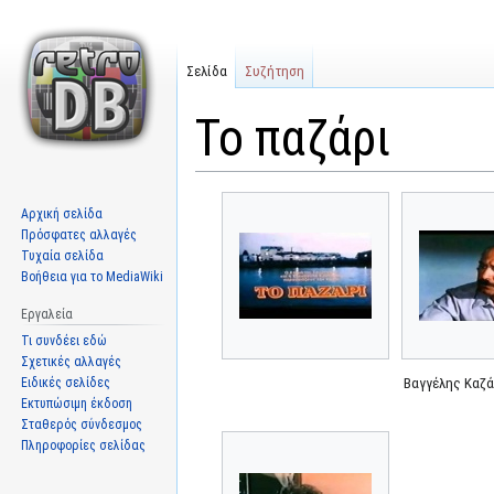
Σελίδα
Συζήτηση
Το παζάρι
Μετάβαση
Πήδηση
Αρχική σελίδα
στην
στην
Πρόσφατες αλλαγές
πλοήγηση
αναζήτηση
Τυχαία σελίδα
Βοήθεια για το MediaWiki
Εργαλεία
Τι συνδέει εδώ
Σχετικές αλλαγές
Ειδικές σελίδες
Βαγγέλης Καζ
Εκτυπώσιμη έκδοση
Σταθερός σύνδεσμος
Πληροφορίες σελίδας