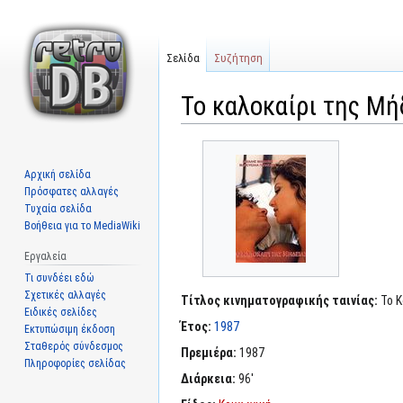
Σελίδα
Συζήτηση
Το καλοκαίρι της Μή
Μετάβαση
Πήδηση
στην
στην
Αρχική σελίδα
πλοήγηση
αναζήτηση
Πρόσφατες αλλαγές
Τυχαία σελίδα
Βοήθεια για το MediaWiki
Εργαλεία
Τι συνδέει εδώ
Σχετικές αλλαγές
Τίτλος κινηματογραφικής ταινίας:
Το Κ
Ειδικές σελίδες
Έτος:
1987
Εκτυπώσιμη έκδοση
Σταθερός σύνδεσμος
Πρεμιέρα:
1987
Πληροφορίες σελίδας
Διάρκεια:
96'