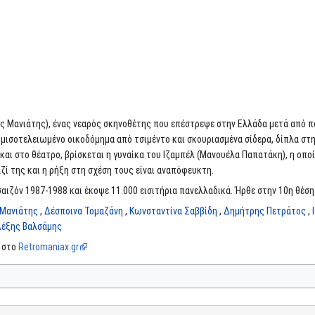
ς Μανιάτης), ένας νεαρός σκηνοθέτης που επέστρεψε στην Ελλάδα μετά από πο
 μισοτελειωμένο οικοδόμημα από τσιμέντο και σκουριασμένα σίδερα, δίπλα στη
και στο θέατρο, βρίσκεται η γυναίκα του Ιζαμπέλ (Μανουέλα Παπατάκη), η οπο
ί της και η ρήξη στη σχέση τους είναι αναπόφευκτη.
αιζόν 1987-1988 και έκοψε 11.000 εισιτήρια πανελλαδικά. Ήρθε στην 10η θέση 
 Μανιάτης
,
Δέσποινα Τομαζάνη
,
Κωνσταντίνα Σαββίδη
,
Δημήτρης Πετράτος
,
λέξης Βαλσάμης
α στο
Retromaniax.gr