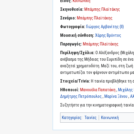
Είδος:
Κοινωνική
Σκηνοθεσία:
Μπάμπης Πλαϊτάκης
Σενάριο:
Μπάμπης Πλαϊτάκης
Φωτογραφία:
Γιώργος Αρβανίτης (II)
Μουσική σύνθεση:
Χάρης Βρόντος
Παραγωγός:
Μπάμπης Πλαϊτάκης
Περίληψη/Σχόλια:
Ο Αλέξανδρος (Μιχάλη
ανέβασμα της Μήδειας του Ευριπίδη σε ένα
αναζητεί χρηματοδότη. Μαζί του, στη ζωή 
αντιμετωπίζει τον φέρνουν αντιμέτωπο μαζ
Στοιχεία/Trivia:
Η ταινία προβλήθηκε τη σ
Ηθοποιοί:
Μανουέλα Παπατάκη
,
Μιχάλης
Δημήτρης Πετρόπουλος
,
Μαρίνα Ξένου
,
Α
Συζητήστε για την κινηματογραφική ταινί
Κατηγορίες
:
Ταινίες
Κοινωνική