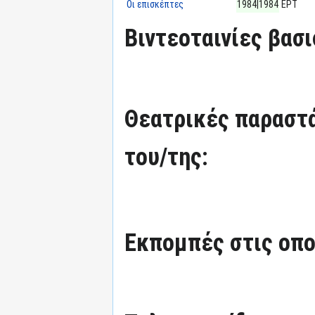
Οι επισκέπτες
1984|1984
ΕΡΤ
Βιντεοταινίες βασι
Θεατρικές παραστά
του/της:
Εκπομπές στις οπο