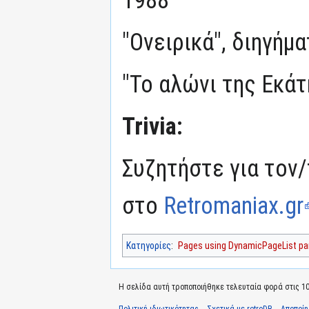
"Ονειρικά", διηγήμ
"Το αλώνι της Εκά
Trivia:
Συζητήστε για τον/
στο
Retromaniax.gr
Κατηγορίες
:
Pages using DynamicPageList par
Η σελίδα αυτή τροποποιήθηκε τελευταία φορά στις 10 
Πολιτική ιδιωτικότητας
Σχετικά με retroDB
Αποποί