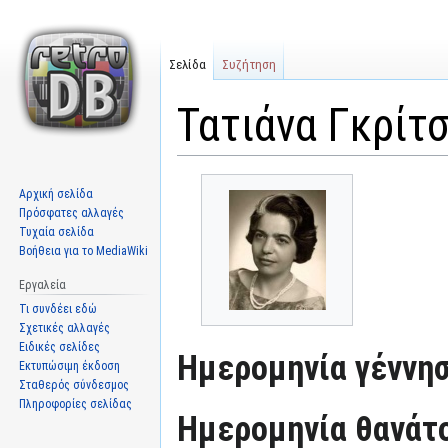
Σελίδα
Συζήτηση
Τατιάνα Γκρίτ
Μετάβαση
Πήδηση
Αρχική σελίδα
στην
στην
Πρόσφατες αλλαγές
πλοήγηση
αναζήτηση
Τυχαία σελίδα
Βοήθεια για το MediaWiki
Εργαλεία
Τι συνδέει εδώ
Σχετικές αλλαγές
Ειδικές σελίδες
Ημερομηνία γέννησ
Εκτυπώσιμη έκδοση
Σταθερός σύνδεσμος
Πληροφορίες σελίδας
Ημερομηνία θανάτ