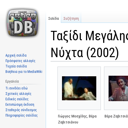
Σελίδα
Συζήτηση
Ταξίδι Μεγάλη
Νύχτα (2002)
Αρχική σελίδα
Πρόσφατες αλλαγές
Τυχαία σελίδα
Μετάβαση
Πήδηση
Βοήθεια για το MediaWiki
στην
στην
πλοήγηση
αναζήτηση
Εργαλεία
Τι συνδέει εδώ
Σχετικές αλλαγές
Ειδικές σελίδες
Εκτυπώσιμη έκδοση
Σταθερός σύνδεσμος
Πληροφορίες σελίδας
Γιώργος Μοσχίδης, Βέρα
Βέρα Ζαβιτσι
Ζαβιτσιάνου