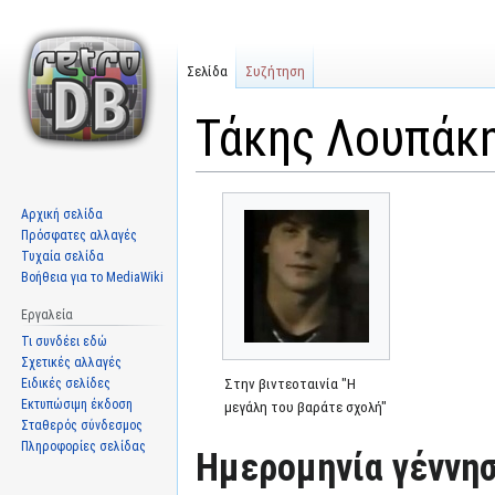
Σελίδα
Συζήτηση
Τάκης Λουπάκ
Μετάβαση
Πήδηση
Αρχική σελίδα
στην
στην
Πρόσφατες αλλαγές
πλοήγηση
αναζήτηση
Τυχαία σελίδα
Βοήθεια για το MediaWiki
Εργαλεία
Τι συνδέει εδώ
Σχετικές αλλαγές
Ειδικές σελίδες
Στην βιντεοταινία "Η
Εκτυπώσιμη έκδοση
μεγάλη του βαράτε σχολή"
Σταθερός σύνδεσμος
Πληροφορίες σελίδας
Ημερομηνία γέννησ