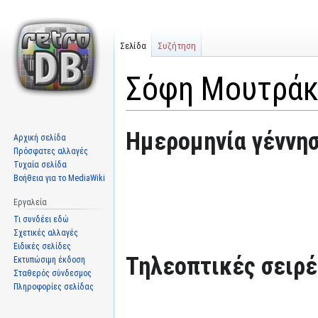
Σελίδα
Συζήτηση
Σόφη Μουτρά
Μετάβαση
Πήδηση
Ημερομηνία γέννησ
Αρχική σελίδα
στην
στην
Πρόσφατες αλλαγές
πλοήγηση
αναζήτηση
Τυχαία σελίδα
Βοήθεια για το MediaWiki
Εργαλεία
Τι συνδέει εδώ
Σχετικές αλλαγές
Ειδικές σελίδες
Τηλεοπτικές σειρές
Εκτυπώσιμη έκδοση
Σταθερός σύνδεσμος
Πληροφορίες σελίδας