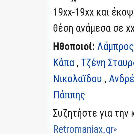
19xx-19xx και έκοψ
θέση ανάμεσα σε xx
Ηθοποιοί:
Λάμπρος
Κάπα
,
Τζένη Σταυρ
Νικολαϊδου
,
Ανδρ
Πάππης
Συζητήστε για την 
Retromaniax.gr