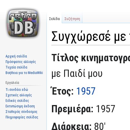
Σελίδα
Συζήτηση
Συγχώρεσέ με 
Μετάβαση
Πήδηση
Τίτλος κινηματογρ
Αρχική σελίδα
στην
στην
Πρόσφατες αλλαγές
πλοήγηση
αναζήτηση
Τυχαία σελίδα
με Παιδί μου
Βοήθεια για το MediaWiki
Εργαλεία
Έτος:
1957
Τι συνδέει εδώ
Σχετικές αλλαγές
Ειδικές σελίδες
Πρεμιέρα:
1957
Εκτυπώσιμη έκδοση
Σταθερός σύνδεσμος
Πληροφορίες σελίδας
Διάρκεια:
80'