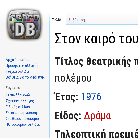
Σελίδα
Συζήτηση
Στον καιρό το
Μετάβαση
Πήδηση
Τίτλος θεατρικής 
Αρχική σελίδα
στην
στην
Πρόσφατες αλλαγές
πλοήγηση
αναζήτηση
Τυχαία σελίδα
πολέμου
Βοήθεια για το MediaWiki
Εργαλεία
Έτος:
1976
Τι συνδέει εδώ
Σχετικές αλλαγές
Ειδικές σελίδες
Είδος:
Δράμα
Εκτυπώσιμη έκδοση
Σταθερός σύνδεσμος
Πληροφορίες σελίδας
Τηλεοπτική πρεμι