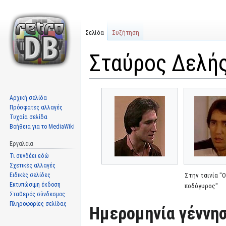
Σελίδα
Συζήτηση
Σταύρος Δελή
Μετάβαση
Πήδηση
Αρχική σελίδα
στην
στην
Πρόσφατες αλλαγές
πλοήγηση
αναζήτηση
Τυχαία σελίδα
Βοήθεια για το MediaWiki
Εργαλεία
Τι συνδέει εδώ
Σχετικές αλλαγές
Ειδικές σελίδες
Στην ταινία "
Εκτυπώσιμη έκδοση
ποδόγυρος"
Σταθερός σύνδεσμος
Πληροφορίες σελίδας
Ημερομηνία γέννησ