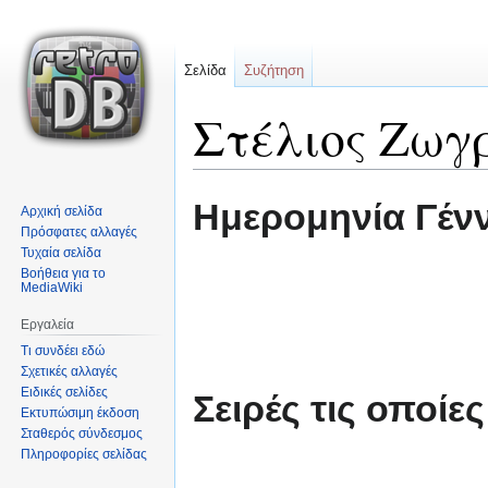
Σελίδα
Συζήτηση
Στέλιος Ζωγ
Μετάβαση
Πήδηση
Ημερομηνία Γέν
Αρχική σελίδα
στην
στην
Πρόσφατες αλλαγές
πλοήγηση
αναζήτηση
Τυχαία σελίδα
Βοήθεια για το
MediaWiki
Εργαλεία
Τι συνδέει εδώ
Σχετικές αλλαγές
Ειδικές σελίδες
Σειρές τις οποίε
Εκτυπώσιμη έκδοση
Σταθερός σύνδεσμος
Πληροφορίες σελίδας