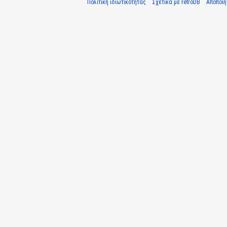
Πολιτική ιδιωτικότητας
Σχετικά με retroDB
Αποποί