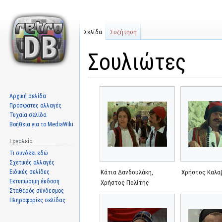
Σελίδα
Συζήτηση
Σουλιώτες
Μετάβαση
Πήδηση
Αρχική σελίδα
στην
στην
Πρόσφατες αλλαγές
πλοήγηση
αναζήτηση
Τυχαία σελίδα
Βοήθεια για το MediaWiki
Εργαλεία
Τι συνδέει εδώ
Σχετικές αλλαγές
Ειδικές σελίδες
Κάτια Δανδουλάκη,
Χρήστος Καλα
Εκτυπώσιμη έκδοση
Χρήστος Πολίτης
Σταθερός σύνδεσμος
Πληροφορίες σελίδας