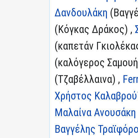
Δανδουλάκη
(Βαγγέ
(Κόγκας Δράκος) ,
(καπετάν Γκιολέκας
(καλόγερος Σαμουή
(Τζαβέλλαινα) ,
Fer
Χρήστος Καλαβρού
Μαλαίνα Ανουσάκη
Βαγγέλης Τραϊφόρ