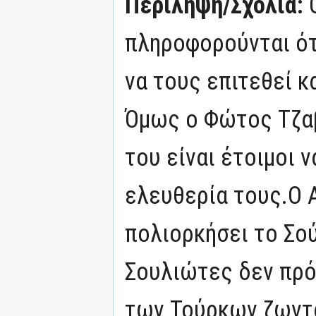
Περίληψη/Σχόλια:
πληροφορούνται ότ
να τους επιτεθεί κ
Όμως ο Φώτος Τζαβ
του είναι έτοιμοι 
ελευθερία τους.Ο 
πολιορκήσει το Σού
Σουλιώτες δεν πρό
των Τούρκων ζωντα