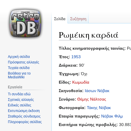
Σελίδα
Συζήτηση
Ρωμέικη καρδιά
Μετάβαση
Πήδηση
Τίτλος κινηματογραφικής ταινίας:
Ρω
στην
στην
Έτος:
1953
Αρχική σελίδα
πλοήγηση
αναζήτηση
Πρόσφατες αλλαγές
Διάρκεια:
90'
Τυχαία σελίδα
Βοήθεια για το
Έγχρωμη:
Όχι
MediaWiki
Είδος:
Κωμωδία
Εργαλεία
Σκηνοθεσία:
Ιάσων Νόβακ
Τι συνδέει εδώ
Σενάριο:
Θέμης Νάλτσας
Σχετικές αλλαγές
Ειδικές σελίδες
Φωτογραφία:
Τάκης Νόβακ
Εκτυπώσιμη έκδοση
Εταιρία παραγωγής:
Νόβακ Φιλμ
Σταθερός σύνδεσμος
Πληροφορίες σελίδας
Εισιτήρια πρώτης προβολής:
30.88