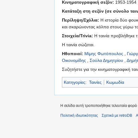
Κινηματογραφική σεζόν:
1953-1954
Κατάταξη στη σεζόν (σε σύνολο ταιν
Περίληψη/Σχόλια:
Η ιστορία δύο φου
και σκαρώνοντας κόλπα στους γύρω τ
Στοιχεία/Trivia:
Η ταινία προβλήθηκε τ
Η ταινία σώζεται.
Ηθοποιοί:
Μίμης Φωτόπουλος
,
Γιώρ
Οικονομίδης
,
Σούλα Δημητρίου
,
Δημή
Συζητήστε για την κινηματογραφική ται
Κατηγορίες
:
Ταινίες
Κωμωδία
Η σελίδα αυτή τροποποιήθηκε τελευταία φορά σ
Πολιτική ιδιωτικότητας
Σχετικά με retroDB
Α