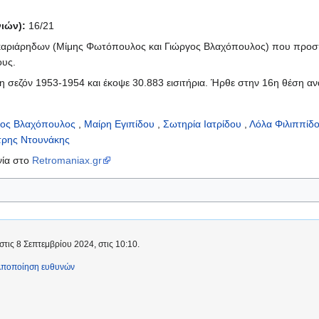
ιών):
16/21
καριάρηδων (Μίμης Φωτόπουλος και Γιώργος Βλαχόπουλος) που προσ
ους.
η σεζόν 1953-1954 και έκοψε 30.883 εισιτήρια. Ήρθε στην 16η θέση ανά
γος Βλαχόπουλος
,
Μαίρη Εγιπίδου
,
Σωτηρία Ιατρίδου
,
Λόλα Φιλιππίδ
τρης Ντουνάκης
νία στο
Retromaniax.gr
τις 8 Σεπτεμβρίου 2024, στις 10:10.
ποποίηση ευθυνών