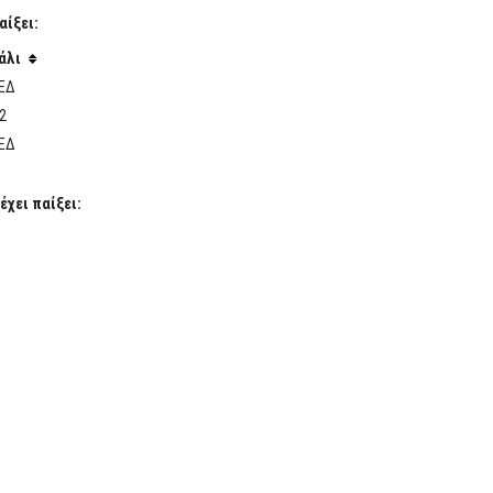
αίξει:
άλι
ΕΔ
2
ΕΔ
έχει παίξει: