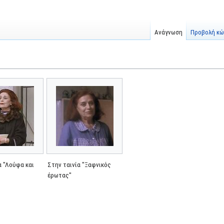
Ανάγνωση
Προβολή κώ
α "Λούφα και
Στην ταινία "Ξαφνικός
"
έρωτας"