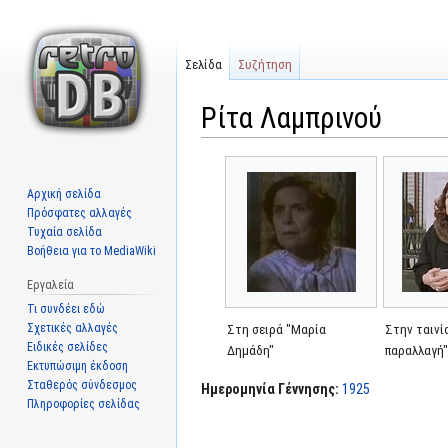
Σελίδα
Συζήτηση
Ρίτα Λαμπρινού
Μετάβαση
Πήδηση
στην
στην
Αρχική σελίδα
πλοήγηση
αναζήτηση
Πρόσφατες αλλαγές
Τυχαία σελίδα
Βοήθεια για το MediaWiki
Εργαλεία
Τι συνδέει εδώ
Σχετικές αλλαγές
Στη σειρά "Μαρία
Στην ταινί
Ειδικές σελίδες
Δημάδη"
παραλλαγή
Εκτυπώσιμη έκδοση
Σταθερός σύνδεσμος
Ημερομηνία Γέννησης:
1925
Πληροφορίες σελίδας