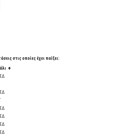
σεις στις οποίες έχει παίξει:
άλι
ΕΔ
ΕΔ
Τ
ΕΔ
ΕΔ
ΕΔ
ΕΔ