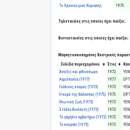
Το Χρονικό μιας Κυριακής
1975
Τηλεταινίες στις οποίες έχει παίξει:
Βιντεοταινίες στις οποίες έχει παίξει:
Μαγνητοσκοπημένες θεατρικές παραστά
Σελίδα περιεχομένου
Έτος
Καν
Άνοιξις και φθινόπωρο
1972
ΥΕΝ
Αγριόπαπια (1977)
1977
ΕΡΤ
Γυάλινος κόσμος (1973)
1973
ΥΕΝ
Η κυρά της θάλασσας (1975)
1975
ΕΙΡ
Ιδιωτική ζωή (1973)
1973
ΥΕΝ
Στέλλα Βιολάντη (1973)
1973
ΥΕΝ
Το γαμήλιο εμβατήριο (1972)
1972
ΥΕΝ
Το κουρέλι (1973)
1973
ΥΕΝ