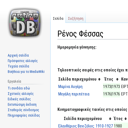
Σελίδα
Συζήτηση
Ρένος Φέσσας
Μετάβαση
Πήδηση
Ημερομηνία γέννησης:
στην
στην
Αρχική σελίδα
πλοήγηση
αναζήτηση
Πρόσφατες αλλαγές
Τυχαία σελίδα
Τηλεοπτικές σειρές στις οποίες έχει π
Βοήθεια για το MediaWiki
Σελίδα περιεχομένου
Έτος
Καν
Εργαλεία
Μαρίνα Αυγέρη
1973|1973
ΕΙΡ
Τι συνδέει εδώ
Σχετικές αλλαγές
Μεγάλη περιπέτεια
1976|1976
ΕΡΤ
Ειδικές σελίδες
Εκτυπώσιμη έκδοση
Κινηματογραφικές ταινίες στις οποίες 
Σταθερός σύνδεσμος
Πληροφορίες σελίδας
Σελίδα περιεχομένου
Έτος
Ελευθέριος Βενιζέλος: 1910-1927
1980