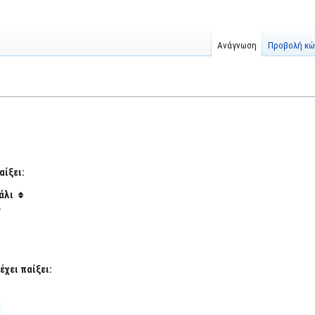
Ανάγνωση
Προβολή κώ
αίξει:
άλι
Τ
έχει παίξει: