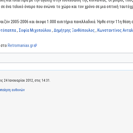
τική και ιδιαίτερα με την αγάπη) στην ισοπέδωση της κοινωνίας. Οι μοίρες το
 σε ένα τελικό όνειρο που ενώνει το χώρο και τον χρόνο σε μια οπτική ταυτό
αιζόν 2005-2006 και έκοψε 1.000 εισιτήρια πανελλαδικά. Ήρθε στην 11η θέση σ
ωτόπαππα
,
Σοφία Μιχοπούλου
,
Δημήτρης Ξανθόπουλος
,
Κωνσταντίνος Αντα
α στο
Retromaniax.gr
 24 Ιανουαρίου 2012, στις 14:31.
οποίηση ευθυνών