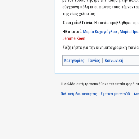
με τον τρόπο της (με την ποίηση, την πολι
σύγχρονη πόλη κι οι φώνες τους τέμνονται
της νέας χιλιετίας.
Στοιχεία/Trivia:
Η ταινία προβλήθηκε τη σ
Ηθοποιοί:
Μαρία Κεχαγιόγλου
,
Μαρία Πρ
Jérôme Keen
Συζητήστε για την κινηματογραφική ταινί
Κατηγορίες
:
Ταινίες
Κοινωνική
Η σελίδα αυτή τροποποιήθηκε τελευταία φορά στις
Πολιτική ιδιωτικότητας
Σχετικά με retroDB
Απ