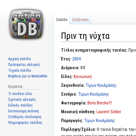
Σελίδα
Συζήτηση
Πριν τη νύχτα
Μετάβαση
Πήδηση
Τίτλος κινηματογραφικής ταινίας:
Πριν
στην
στην
Έτος:
2004
Αρχική σελίδα
πλοήγηση
αναζήτηση
Πρόσφατες αλλαγές
Διάρκεια:
84'
Τυχαία σελίδα
Βοήθεια για το MediaWiki
Είδος:
Κοινωνική
Σκηνοθεσία:
Τίμων Κουλμάσης
Εργαλεία
Τι συνδέει εδώ
Σενάριο:
Τίμων Κουλμάσης
Σχετικές αλλαγές
Φωτογραφία:
Boris Breckoff
Ειδικές σελίδες
Εκτυπώσιμη έκδοση
Μουσική σύνθεση:
Laurent Sellier
Σταθερός σύνδεσμος
Παραγωγός:
Τίμων Κουλμάσης
Πληροφορίες σελίδας
Περίληψη/Σχόλια:
Η ταινία διηγείται τη