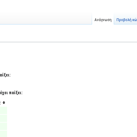
Ανάγνωση
Προβολή κώ
αίξει:
έχει παίξει:
ς