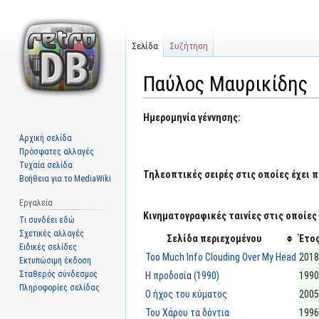
Σελίδα
Συζήτηση
Παύλος Μαυρικίδης
Μετάβαση
Πήδηση
Ημερομηνία γέννησης:
στην
στην
Αρχική σελίδα
πλοήγηση
αναζήτηση
Πρόσφατες αλλαγές
Τυχαία σελίδα
Τηλεοπτικές σειρές στις οποίες έχει π
Βοήθεια για το MediaWiki
Εργαλεία
Κινηματογραφικές ταινίες στις οποίες 
Τι συνδέει εδώ
Σχετικές αλλαγές
Σελίδα περιεχομένου
Έτο
Ειδικές σελίδες
Too Much Info Clouding Over My Head
2018
Εκτυπώσιμη έκδοση
Σταθερός σύνδεσμος
Η προδοσία (1990)
1990
Πληροφορίες σελίδας
Ο ήχος του κύματος
2005
Του Χάρου τα δόντια
1996