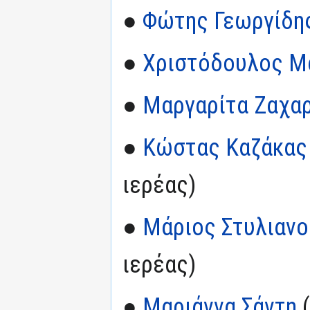
●
Φώτης Γεωργίδη
●
Χριστόδουλος Μ
●
Μαργαρίτα Ζαχα
●
Κώστας Καζάκας
ιερέας)
●
Μάριος Στυλιανο
ιερέας)
●
Μαριάννα Σάντη
(