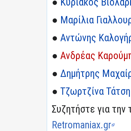
●
Κυριάκος Βιολάρ
●
Μαρίλια Γιαλλου
●
Αντώνης Καλογή
●
Ανδρέας Καρούμ
●
Δημήτρης Μαχαί
●
Τζωρτζίνα Τάτση
Συζητήστε για την 
Retromaniax.gr