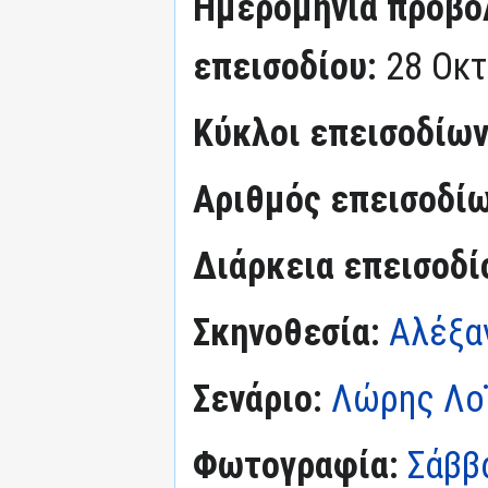
Ημερομηνία προβο
επεισοδίου:
28 Οκ
Κύκλοι επεισοδίω
Αριθμός επεισοδί
Διάρκεια επεισοδί
Σκηνοθεσία:
Αλέξα
Σενάριο:
Λώρης Λο
Φωτογραφία:
Σάββ