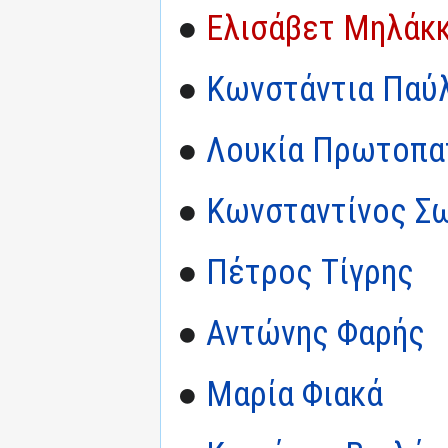
●
Ελισάβετ Μηλάκ
●
Κωνστάντια Παύ
●
Λουκία Πρωτοπα
●
Κωνσταντίνος Σ
●
Πέτρος Τίγρης
●
Αντώνης Φαρής
●
Μαρία Φιακά