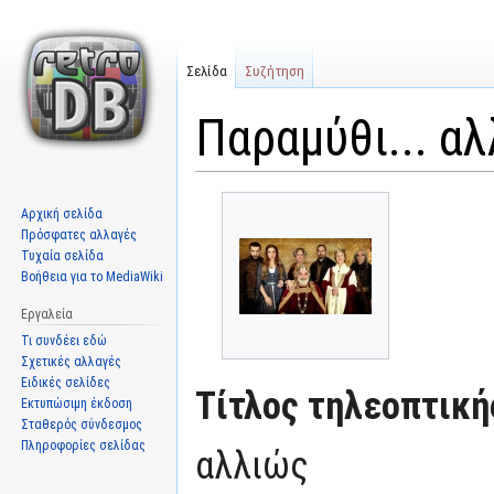
Σελίδα
Συζήτηση
Παραμύθι... α
Μετάβαση
Πήδηση
Αρχική σελίδα
στην
στην
Πρόσφατες αλλαγές
πλοήγηση
αναζήτηση
Τυχαία σελίδα
Βοήθεια για το MediaWiki
Εργαλεία
Τι συνδέει εδώ
Σχετικές αλλαγές
Ειδικές σελίδες
Τίτλος τηλεοπτική
Εκτυπώσιμη έκδοση
Σταθερός σύνδεσμος
Πληροφορίες σελίδας
αλλιώς