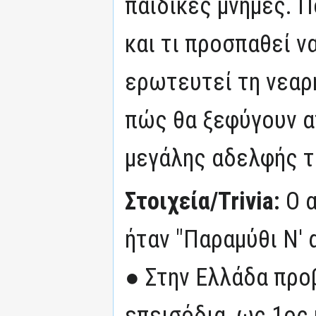
παιδικές μνήμες. Π
και τι προσπαθεί να
ερωτευτεί τη νεαρή
πώς θα ξεφύγουν α
μεγάλης αδελφής τ
Στοιχεία/Trivia:
Ο 
ήταν "Παραμύθι Ν' 
● Στην Ελλάδα προ
επεισόδια, ως 1ος 