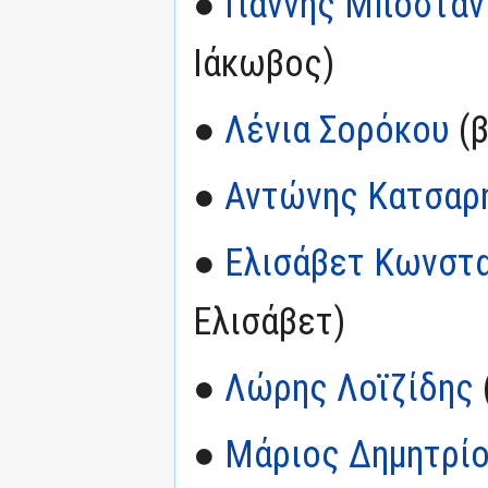
●
Γιάννης Μποστα
Ιάκωβος)
●
Λένια Σορόκου
(β
●
Αντώνης Κατσαρ
●
Ελισάβετ Κωνστα
Ελισάβετ)
●
Λώρης Λοϊζίδης
●
Μάριος Δημητρί