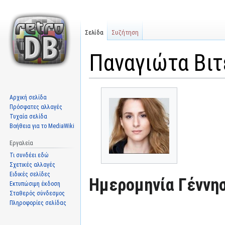
Σελίδα
Συζήτηση
Παναγιώτα Βιτ
Μετάβαση
Πήδηση
Αρχική σελίδα
στην
στην
Πρόσφατες αλλαγές
πλοήγηση
αναζήτηση
Τυχαία σελίδα
Βοήθεια για το MediaWiki
Εργαλεία
Τι συνδέει εδώ
Σχετικές αλλαγές
Ειδικές σελίδες
Ημερομηνία Γέννησ
Εκτυπώσιμη έκδοση
Σταθερός σύνδεσμος
Πληροφορίες σελίδας