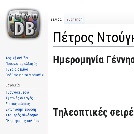
Σελίδα
Συζήτηση
Πέτρος Ντούγ
Μετάβαση
Πήδηση
Ημερομηνία Γέννησ
Αρχική σελίδα
στην
στην
Πρόσφατες αλλαγές
πλοήγηση
αναζήτηση
Τυχαία σελίδα
Βοήθεια για το MediaWiki
Εργαλεία
Τι συνδέει εδώ
Σχετικές αλλαγές
Ειδικές σελίδες
Τηλεοπτικές σειρές
Εκτυπώσιμη έκδοση
Σταθερός σύνδεσμος
Πληροφορίες σελίδας