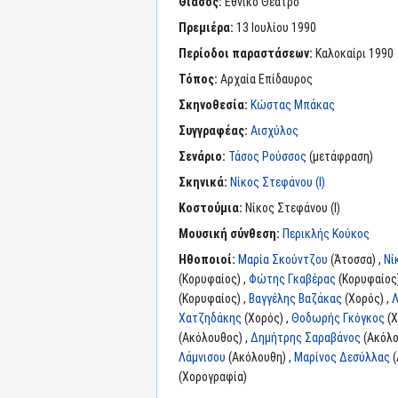
Θίασος:
Εθνικό Θέατρο
Πρεμιέρα:
13 Ιουλίου 1990
Περίοδοι παραστάσεων:
Καλοκαίρι 1990
Τόπος:
Αρχαία Επίδαυρος
Σκηνοθεσία:
Κώστας Μπάκας
Συγγραφέας:
Αισχύλος
Σενάριο:
Τάσος Ρούσσος
(μετάφραση)
Σκηνικά:
Νίκος Στεφάνου (I)
Κοστούμια:
Νίκος Στεφάνου (I)
Μουσική σύνθεση:
Περικλής Κούκος
Ηθοποιοί:
Μαρία Σκούντζου
(Άτοσσα) ,
Νί
(Κορυφαίος) ,
Φώτης Γκαβέρας
(Κορυφαίος)
(Κορυφαίος) ,
Βαγγέλης Βαζάκας
(Χορός) ,
Λ
Χατζηδάκης
(Χορός) ,
Θοδωρής Γκόγκος
(Χ
(Ακόλουθος) ,
Δημήτρης Σαραβάνος
(Ακόλο
Λάμνισου
(Ακόλουθη) ,
Μαρίνος Δεσύλλας
(
(Χορογραφία)