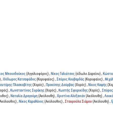
κος Μπουσδούκος
(Αγγελιοφόρος) ,
Νίκος Γαλιάτσος
(είδωλο Δαρείου) ,
Κώστα
 ,
Θόδωρος Κατσαφάδος
(Κορυφαίος) ,
Σπύρος Κουβαρδάς
(Κορυφαίος) ,
Μιχά
ευτέρης Πλασκοβίτης
(Χορός) ,
Προκόπης Δούρβας
(Χορός) ,
Νίκος Καψής
(Χορ
ορός) ,
Κωνσταντίνος Συράκης
(Χορός) ,
Κωστής Σφυρικίδης
(Χορός) ,
Σπύρος
υθος) ,
Ναταλία Δραγούμη
(Ακόλουθη) ,
Χριστίνα Αλεξανιάν
(Ακόλουθη) ,
Λουκ
Ακόλουθος) ,
Νίκος Καραθάνος
(Ακόλουθος) ,
Σταυρούλα Σιάμου
(Ακόλουθη) ,
Γ