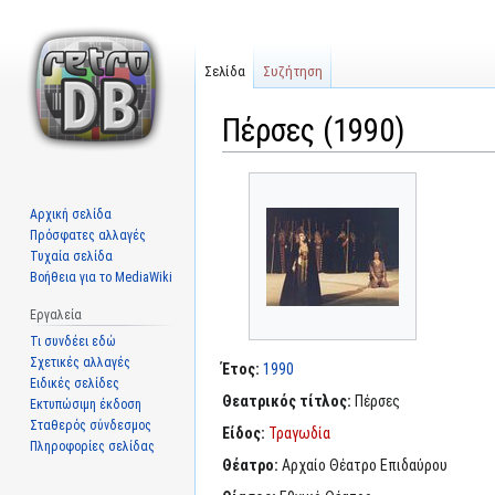
Σελίδα
Συζήτηση
Πέρσες (1990)
Μετάβαση
Πήδηση
στην
στην
Αρχική σελίδα
πλοήγηση
αναζήτηση
Πρόσφατες αλλαγές
Τυχαία σελίδα
Βοήθεια για το MediaWiki
Εργαλεία
Τι συνδέει εδώ
Σχετικές αλλαγές
Έτος:
1990
Ειδικές σελίδες
Θεατρικός τίτλος:
Πέρσες
Εκτυπώσιμη έκδοση
Σταθερός σύνδεσμος
Είδος:
Τραγωδία
Πληροφορίες σελίδας
Θέατρο:
Αρχαίο Θέατρο Επιδαύρου