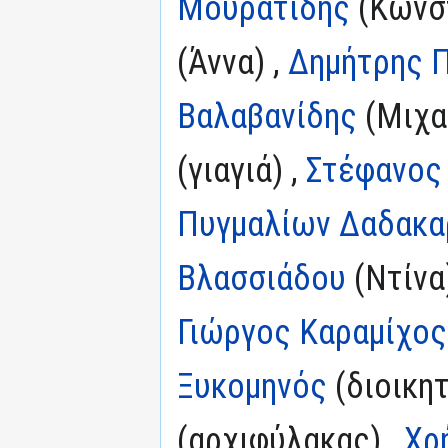
Μουρατίδης
(Κωνστ
(Άννα) ,
Δημήτρης 
Βαλαβανίδης
(Μιχα
(γιαγιά) ,
Στέφανος
Πυγμαλίων Δαδακα
Βλασσιάδου
(Ντίνα
Γιώργος Καραμίχος
Ξυκομηνός
(διοικητ
(αρχιφύλακας) ,
Χρ