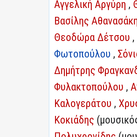
Αγγελική Αργύρη
,
Βασίλης Αθανασάκ
Θεοδώρα Δέτσου
,
Φωτοπούλου
,
Σόν
Δημήτρης Φραγκαν
Φυλακτοπούλου
,
Α
Καλογεράτου
,
Χρυ
Κοκιάδης
(μουσικός
Πολυχρονίδης
(μου