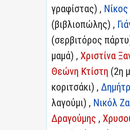
γραφίστας) ,
Νίκος
(βιβλιοπώλης) ,
Γι
(σερβιτόρος πάρτυ
μαμά) ,
Χριστίνα Ξ
Θεώνη Κτίστη
(2η μ
κοριτσάκι) ,
Δημήτ
λαγούμι) ,
Νικόλ Ζα
Δραγούμης
,
Χρυσο