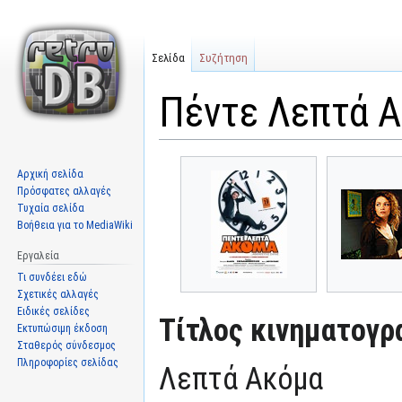
Σελίδα
Συζήτηση
Πέντε Λεπτά 
Μετάβαση
Πήδηση
Αρχική σελίδα
στην
στην
Πρόσφατες αλλαγές
πλοήγηση
αναζήτηση
Τυχαία σελίδα
Βοήθεια για το MediaWiki
Εργαλεία
Τι συνδέει εδώ
Σχετικές αλλαγές
Ειδικές σελίδες
Τίτλος κινηματογρ
Εκτυπώσιμη έκδοση
Σταθερός σύνδεσμος
Πληροφορίες σελίδας
Λεπτά Ακόμα