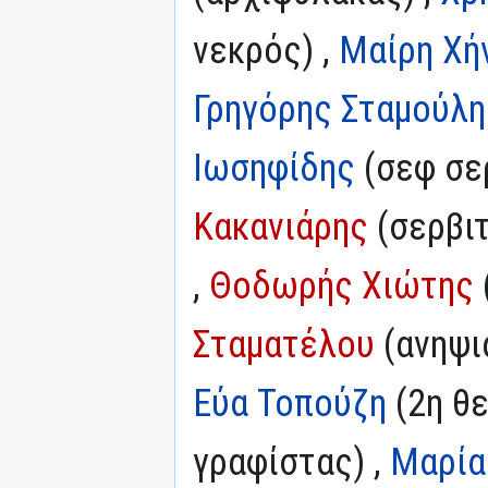
νεκρός) ,
Μαίρη Χή
Γρηγόρης Σταμούλη
Ιωσηφίδης
(σεφ σε
Κακανιάρης
(σερβιτ
,
Θοδωρής Χιώτης
Σταματέλου
(ανηψι
Εύα Τοπούζη
(2η θε
γραφίστας) ,
Μαρία