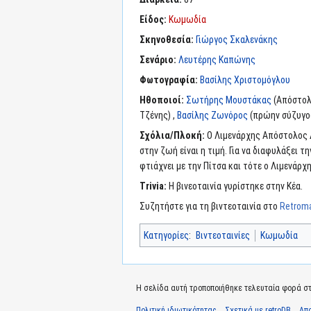
Είδος:
Κωμωδία
Σκηνοθεσία:
Γιώργος Σκαλενάκης
Σενάριο:
Λευτέρης Καπώνης
Φωτογραφία:
Βασίλης Χριστομόγλου
Ηθοποιοί:
Σωτήρης Μουστάκας
(Απόστολ
Τζένης) ,
Βασίλης Ζωνόρος
(πρώην σύζυγος
Σχόλια/Πλοκή:
Ο Λιμενάρχης Απόστολος Δ
στην ζωή είναι η τιμή. Για να διαφυλάξει τ
φτιάχνει με την Πίτσα και τότε ο Λιμενάρχης
Trivia:
Η βινεοταινία γυρίστηκε στην Κέα.
Συζητήστε για τη βιντεοταινία στο
Retroma
Κατηγορίες
:
Βιντεοταινίες
Κωμωδία
Η σελίδα αυτή τροποποιήθηκε τελευταία φορά στις
Πολιτική ιδιωτικότητας
Σχετικά με retroDB
Απ