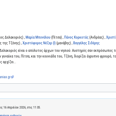
ος Δελακοριός) ,
Μαρία Μπονέλου
(Πίτσα) ,
Πάνος Κορκοτάς
(Ανδρέας) ,
Χριστί
 της Τζένης) ,
Χριστόφορος Νέζερ (I)
(μανάβης) ,
Βαγγέλης Σιδέρης
ελακοριός είναι ο απόλυτος άρχων του νησιού. Αυστηρός σαν εκπρόσωπος τη
ην γυναίκα του, Πίτσα, και την κουνιάδα του, Τζένη, διορίζει άγρυπνο φρουρό, 
 αρχίζει...
niax.gr
 16 Απριλίου 2026, στις 11:05.
οποίηση ευθυνών