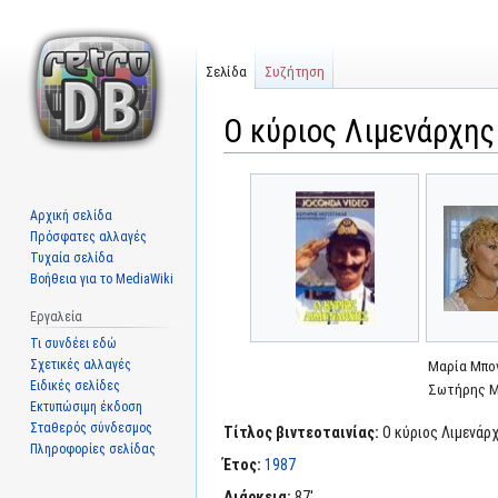
Σελίδα
Συζήτηση
Ο κύριος Λιμενάρχης
Μετάβαση
Πήδηση
στην
στην
Αρχική σελίδα
πλοήγηση
αναζήτηση
Πρόσφατες αλλαγές
Τυχαία σελίδα
Βοήθεια για το MediaWiki
Εργαλεία
Τι συνδέει εδώ
Σχετικές αλλαγές
Μαρία Μπο
Ειδικές σελίδες
Σωτήρης 
Εκτυπώσιμη έκδοση
Σταθερός σύνδεσμος
Τίτλος βιντεοταινίας:
Ο κύριος Λιμενάρ
Πληροφορίες σελίδας
Έτος:
1987
Διάρκεια:
87'