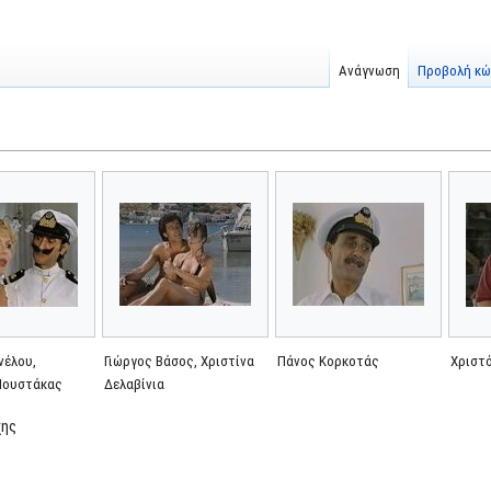
Ανάγνωση
Προβολή κώ
νέλου,
Γιώργος Βάσος, Χριστίνα
Πάνος Κορκοτάς
Χριστ
Μουστάκας
Δελαβίνια
χης