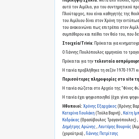
Περίληψη/Σχόλια:
Μετά από πολλές προσπ
αυτό τον Αιμίλιο, γιο του συντηρητικού πρ
Πλούταρχος, που είναι καθηγητής της θεολο
του Αιμίλιου δίνει στον Χρόνη την εντύπωσ
του ανακοινώνει πως επιτρέπει στον Αιμίλι
συμπέθερου και πείθει τον θείο του, που δ
Στοιχεία/Trivia:
Πρόκειται για κινηματογ
Ο Γιάννης Πουλόπουλος ερμηνεύει το τραγ
Πρόκειται για την
τελευταία ασπρόμαυρη 
Η ταινία προβλήθηκε τη σεζόν 1970-1971 κα
Περισσότερες πληροφορίες στο site τη
Η ταινία σώζεται στο Αρχείο της "Φίνος Φι
Η ταινία έχει ψηφιοποιηθεί (έχει γίνει ψηφ
Ηθοποιοί:
Χρόνης Εξαρχάκος
(Χρόνης Βαρ
Κατερίνα Γιουλάκη
(Τούλα Βαρνή) ,
Καίτη Ι
Κεδράκας
(Θρασύβουλος Τραγανόπουλος) ,
Δημήτρης Αρώνης
,
Λευτέρης Βουρνάς
(Αιμ
(χορεύτρια) ,
Γιάννης Πετρίτσης