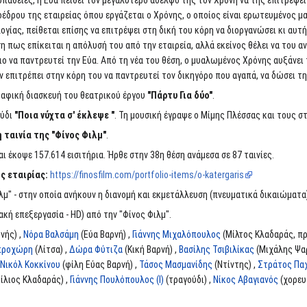
άθειες, η Εύα πείθει τον μεγαλύτερο αδελφό της τον Χρόνη να της επιτρέψει ν
οέδρου της εταιρείας όπου εργάζεται ο Χρόνης, ο οποίος είναι ερωτευμένος μα
γίας, πείθεται επίσης να επιτρέψει στη δική του κόρη να διοργανώσει κι αυτ
η πως επίκειται η απόλυσή του από την εταιρεία, αλλά εκείνος θέλει να του 
ο να παντρευτεί την Εύα. Από τη νέα του θέση, ο μυαλωμένος Χρόνης αυξάνει 
εν επιτρέπει στην κόρη του να παντρευτεί τον δικηγόρο που αγαπά, να δώσει τ
ραφική διασκευή του θεατρικού έργου
"Πάρτυ Για δύο"
.
ούδι
"Ποια νύχτα σ' έκλεψε "
. Τη μουσική έγραψε ο Μίμης Πλέσσας και τους σ
ταινία της "Φίνος Φιλμ"
.
ι έκοψε 157.614 εισιτήρια. Ήρθε στην 38η θέση ανάμεσα σε 87 ταινίες.
ς εταιρίας:
https://finosfilm.com/portfolio-items/o-katergaris
λμ" - στην οποία ανήκουν η διανομή και εκμετάλλευση (πνευματικά δικαιώματα)
ιακή επεξεργασία - HD) από την "Φίνος Φιλμ".
νής) ,
Νόρα Βαλσάμη
(Εύα Βαρνή) ,
Γιάννης Μιχαλόπουλος
(Μίλτος Κλαδαράς, πρ
μπροχώρη
(Λίτσα) ,
Δώρα Φύτιζα
(Κική Βαρνή) ,
Βασίλης Τσιβιλίκας
(Μιχάλης Ψα
Νικόλ Κοκκίνου
(φίλη Εύας Βαρνή) ,
Τάσος Μασμανίδης
(Ντίντης) ,
Στράτος Πα
ίλιος Κλαδαράς) ,
Γιάννης Πουλόπουλος (I)
(τραγούδι) ,
Νίκος Αβαγιανός
(χορευ