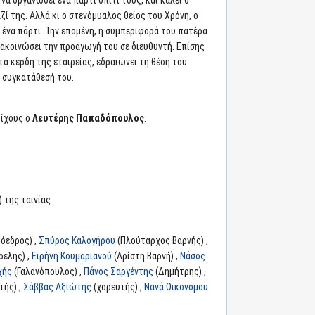
α οργανώσει ένα πάρτι σπίτι τους, και καλεί σ’
ζί της. Αλλά κι ο στενόμυαλος θείος του Χρόνη, ο
ή ένα πάρτι. Την επομένη, η συμπεριφορά του πατέρα
ανακοινώσει την προαγωγή του σε διευθυντή. Επίσης
τα κέρδη της εταιρείας, εδραιώνει τη θέση του
η συγκατάθεσή του.
τίχους ο
Λευτέρης Παπαδόπουλος
.
 της ταινίας.
όεδρος) ,
Σπύρος Καλογήρου
(Πλούταρχος Βαρνής) ,
ρέλης) ,
Ειρήνη Κουμαριανού
(Αρίστη Βαρνή) ,
Νάσος
χής
(Γαλανόπουλος) ,
Πάνος Σαργέντης
(Δημήτρης) ,
τής) ,
Σάββας Αξιώτης
(χορευτής) ,
Νανά Οικονόμου