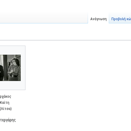
Ανάγνωση
Προβολή κώ
αρχάκος
 Καίτη
(Λίτσα)
τεργάρης