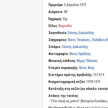
Πρεμιέρα:
5 Απριλίου 1971
Διάρκεια:
90'
Έγχρωμη:
Όχι
Είδος:
Κωμωδία
Σκηνοθεσία:
Γιάννης Δαλιανίδης
Συγγραφέας:
Νίκος Τσιφόρος
,
Πολύβιος Β
Σενάριο:
Γιάννης Δαλιανίδης
Φωτογραφία:
Νίκος Γαρδέλης
Μουσική σύνθεση:
Μίμης Πλέσσας
Εταιρία παραγωγής:
Φίνος Φιλμ
Εισιτήρια πρώτης προβολής:
157.614
Κινηματογραφική σεζόν:
1970-1971
Κατάταξη στη σεζόν (σε σύνολο ταινιών
Ατάκες της ταινίας:
- "(Του νόου) ας μπέτε" (Κατερίνα Γιουλάκη