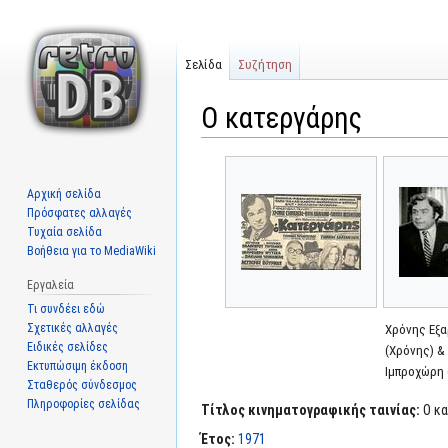
Σελίδα
Συζήτηση
Ο κατεργάρης
Μετάβαση
Πήδηση
στην
στην
Αρχική σελίδα
πλοήγηση
αναζήτηση
Πρόσφατες αλλαγές
Τυχαία σελίδα
Βοήθεια για το MediaWiki
Εργαλεία
Τι συνδέει εδώ
Σχετικές αλλαγές
Χρόνης Εξ
Ειδικές σελίδες
(Χρόνης) &
Εκτυπώσιμη έκδοση
Ιμπροχώρη 
Σταθερός σύνδεσμος
Πληροφορίες σελίδας
Τίτλος κινηματογραφικής ταινίας:
Ο κα
Έτος:
1971