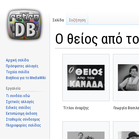
Σελίδα
Συζήτηση
Ο θείος από τ
Μετάβαση
Πήδηση
Αρχική σελίδα
στην
στην
Πρόσφατες αλλαγές
πλοήγηση
αναζήτηση
Τυχαία σελίδα
Βοήθεια για το MediaWiki
Εργαλεία
Τι συνδέει εδώ
Σχετικές αλλαγές
Ειδικές σελίδες
Τίτλοι έναρξης
Γεωργία Βασιλ
Εκτυπώσιμη έκδοση
Σταθερός σύνδεσμος
Πληροφορίες σελίδας