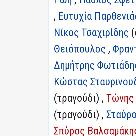
,
Ευτυχία Παρθενιά
Νίκος Τσαχιρίδης
(
Θειόπουλος
,
Φραν
Δημήτρης Φωτιάδη
Κώστας Σταυρινου
(τραγούδι) ,
Τώνης
(τραγούδι) ,
Σταύρ
Σπύρος Βαλσαμάκη