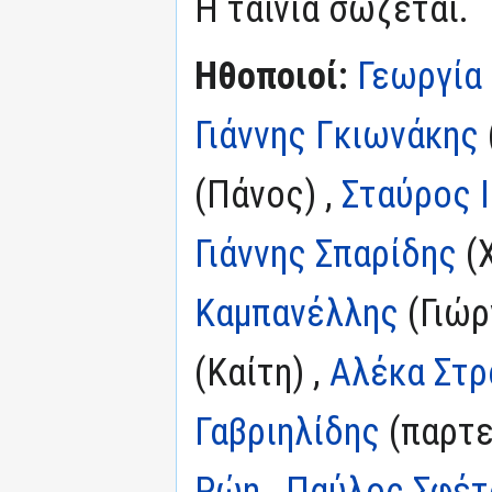
Η ταινία σώζεται.
Ηθοποιοί:
Γεωργία
Γιάννης Γκιωνάκης
(Πάνος) ,
Σταύρος 
Γιάννης Σπαρίδης
(Χ
Καμπανέλλης
(Γιώρ
(Καίτη) ,
Αλέκα Στρ
Γαβριηλίδης
(παρτε
Ρώη
,
Παύλος Σφέτ